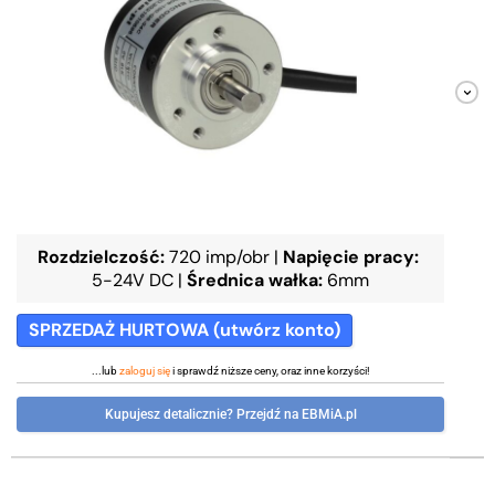
Rozdzielczość:
720 imp/obr
|
Napięcie pracy:
5-24V DC
|
Średnica wałka:
6mm
SPRZEDAŻ HURTOWA (utwórz konto)
...lub
zaloguj się
i sprawdź niższe ceny, oraz inne korzyści!
Kupujesz detalicznie? Przejdź na EBMiA.pl