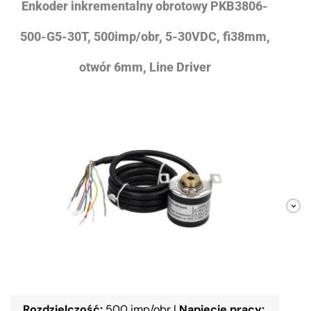
Enkoder inkrementalny obrotowy PKB3806-
500-G5-30T, 500imp/obr, 5-30VDC, fi38mm,
otwór 6mm, Line Driver
Rozdzielczość:
500 imp/obr
|
Napięcie pracy: