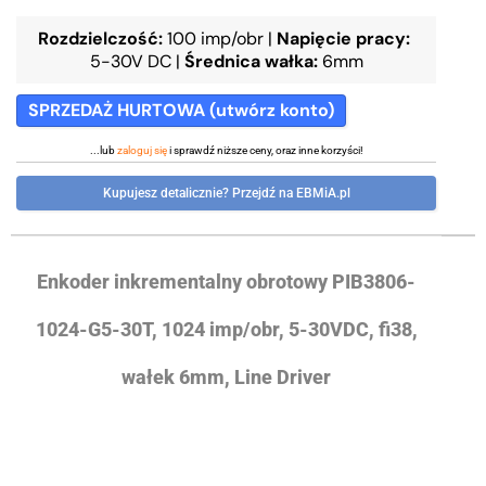
Rozdzielczość:
100 imp/obr
|
Napięcie pracy:
5-30V DC
|
Średnica wałka:
6mm
SPRZEDAŻ HURTOWA (utwórz konto)
...lub
zaloguj się
i sprawdź niższe ceny, oraz inne korzyści!
Kupujesz detalicznie? Przejdź na EBMiA.pl
Enkoder inkrementalny obrotowy PIB3806-
1024-G5-30T, 1024 imp/obr, 5-30VDC, fi38,
wałek 6mm, Line Driver