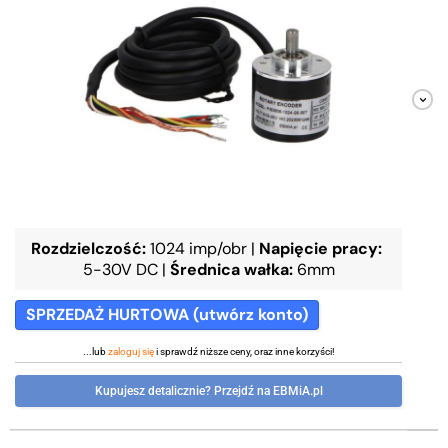
Rozdzielczość:
1024 imp/obr
|
Napięcie pracy:
5-30V DC
|
Średnica wałka:
6mm
SPRZEDAŻ HURTOWA (utwórz konto)
...lub
zaloguj się
i sprawdź niższe ceny, oraz inne korzyści!
Kupujesz detalicznie? Przejdź na EBMiA.pl