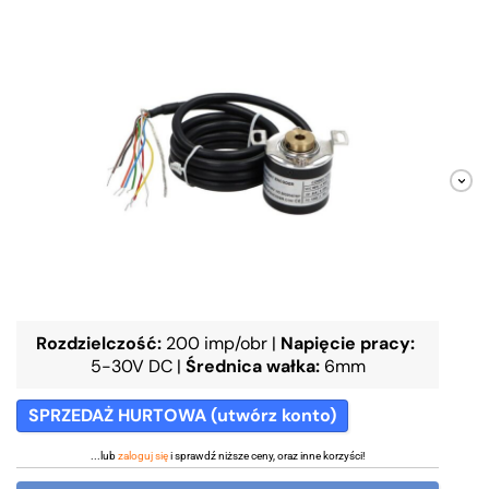
Rozdzielczość:
200 imp/obr
|
Napięcie pracy:
5-30V DC
|
Średnica wałka:
6mm
SPRZEDAŻ HURTOWA (utwórz konto)
...lub
zaloguj się
i sprawdź niższe ceny, oraz inne korzyści!