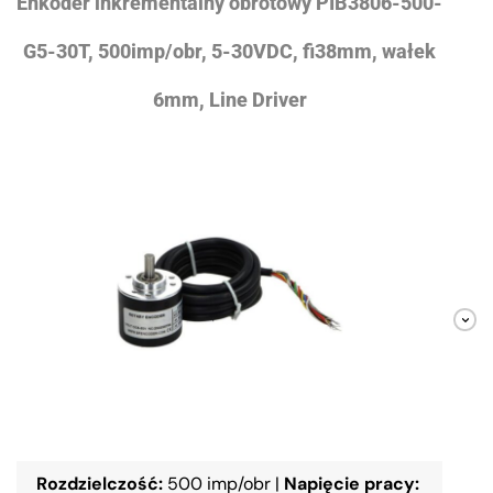
Enkoder inkrementalny obrotowy PIB3806-500-
G5-30T, 500imp/obr, 5-30VDC, fi38mm, wałek
6mm, Line Driver
Rozdzielczość:
500 imp/obr
|
Napięcie pracy: