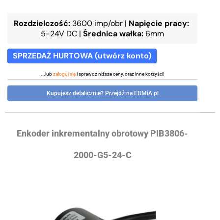
Rozdzielczość:
3600 imp/obr
|
Napięcie pracy:
5-24V DC
|
Średnica wałka:
6mm
SPRZEDAŻ HURTOWA (utwórz konto)
...lub
zaloguj się
i sprawdź niższe ceny, oraz inne korzyści!
Kupujesz detalicznie? Przejdź na EBMiA.pl
Enkoder inkrementalny obrotowy PIB3806-
2000-G5-24-C