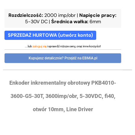
Rozdzielczość:
2000 imp/obr
|
Napięcie pracy:
5-30V DC
|
Średnica wałka:
6mm
SPRZEDAŻ HURTOWA (utwórz konto)
...lub
zaloguj się
i sprawdź niższe ceny, oraz inne korzyści!
Kupujesz detalicznie? Przejdź na EBMiA.pl
Enkoder inkrementalny obrotowy PKB4010-
3600-G5-30T, 3600imp/obr, 5-30VDC, fi40,
otwór 10mm, Line Driver