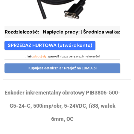
Rozdzielczość:
|
Napięcie pracy:
|
Średnica wałka:
SPRZEDAŻ HURTOWA (utwórz konto)
...lub
zaloguj się
i sprawdź niższe ceny, oraz inne korzyści!
Kupujesz detalicznie? Przejdź na EBMiA.pl
Enkoder inkrementalny obrotowy PIB3806-500-
G5-24-C, 500imp/obr, 5-24VDC, fi38, wałek
6mm, OC