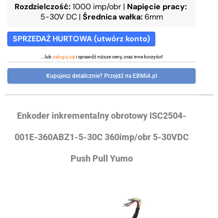
Rozdzielczość:
1000 imp/obr
|
Napięcie pracy:
5-30V DC
|
Średnica wałka:
6mm
SPRZEDAŻ HURTOWA (utwórz konto)
...lub
zaloguj się
i sprawdź niższe ceny, oraz inne korzyści!
Kupujesz detalicznie? Przejdź na EBMiA.pl
Enkoder inkrementalny obrotowy ISC2504-
001E-360ABZ1-5-30C 360imp/obr 5-30VDC
Push Pull Yumo