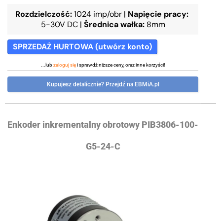
Rozdzielczość:
1024 imp/obr
|
Napięcie pracy:
5-30V DC
|
Średnica wałka:
8mm
SPRZEDAŻ HURTOWA (utwórz konto)
...lub
zaloguj się
i sprawdź niższe ceny, oraz inne korzyści!
Kupujesz detalicznie? Przejdź na EBMiA.pl
Enkoder inkrementalny obrotowy PIB3806-100-
G5-24-C