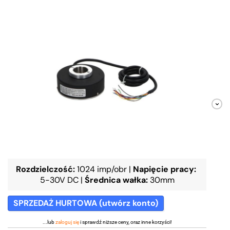
Rozdzielczość:
1024 imp/obr
|
Napięcie pracy:
5-30V DC
|
Średnica wałka:
30mm
SPRZEDAŻ HURTOWA (utwórz konto)
...lub
zaloguj się
i sprawdź niższe ceny, oraz inne korzyści!