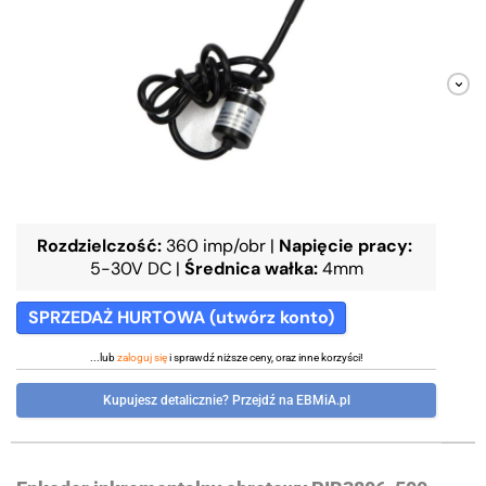
Rozdzielczość:
360 imp/obr
|
Napięcie pracy:
5-30V DC
|
Średnica wałka:
4mm
SPRZEDAŻ HURTOWA (utwórz konto)
...lub
zaloguj się
i sprawdź niższe ceny, oraz inne korzyści!
Kupujesz detalicznie? Przejdź na EBMiA.pl