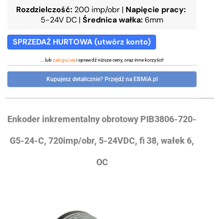
Rozdzielczość:
200 imp/obr
|
Napięcie pracy:
5-24V DC
|
Średnica wałka:
6mm
SPRZEDAŻ HURTOWA (utwórz konto)
...lub
zaloguj się
i sprawdź niższe ceny, oraz inne korzyści!
Kupujesz detalicznie? Przejdź na EBMiA.pl
Enkoder inkrementalny obrotowy PIB3806-720-
G5-24-C, 720imp/obr, 5-24VDC, fi 38, wałek 6,
OC