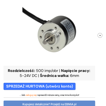
Rozdzielczość:
500 imp/obr
|
Napięcie pracy:
5-24V DC
|
Średnica wałka:
6mm
SPRZEDAŻ HURTOWA (utwórz konto)
...lub
zaloguj się
i sprawdź niższe ceny, oraz inne korzyści!
Kupujesz detalicznie? Przejdź na EBMiA.pl