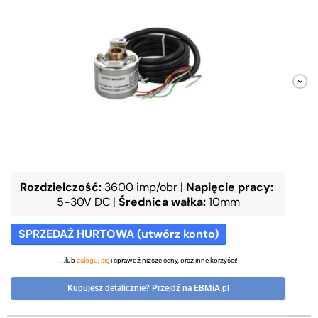
Rozdzielczość:
3600 imp/obr
|
Napięcie pracy:
5-30V DC
|
Średnica wałka:
10mm
SPRZEDAŻ HURTOWA (utwórz konto)
...lub
zaloguj się
i sprawdź niższe ceny, oraz inne korzyści!
Kupujesz detalicznie? Przejdź na EBMiA.pl