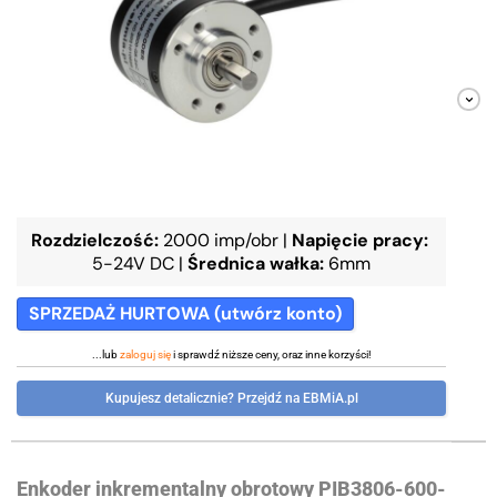
Rozdzielczość:
2000 imp/obr
|
Napięcie pracy:
5-24V DC
|
Średnica wałka:
6mm
SPRZEDAŻ HURTOWA (utwórz konto)
...lub
zaloguj się
i sprawdź niższe ceny, oraz inne korzyści!
Kupujesz detalicznie? Przejdź na EBMiA.pl
Enkoder inkrementalny obrotowy PIB3806-600-