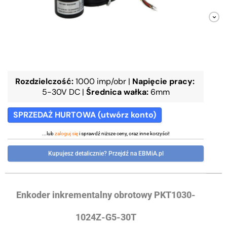
Rozdzielczość:
1000 imp/obr
|
Napięcie pracy:
5-30V DC
|
Średnica wałka:
6mm
SPRZEDAŻ HURTOWA (utwórz konto)
...lub
zaloguj się
i sprawdź niższe ceny, oraz inne korzyści!
Kupujesz detalicznie? Przejdź na EBMiA.pl
Enkoder inkrementalny obrotowy PKT1030-
1024Z-G5-30T