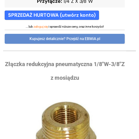
Przyłącze:
1/4"Z X 3/8"W
SPRZEDAŻ HURTOWA (utwórz konto)
...lub
zaloguj się
i sprawdź niższe ceny, oraz inne korzyści!
Kupujesz detalicznie? Przejdź na EBMiA.pl
Złączka redukcyjna pneumatyczna 1/8″W-3/8″Z
z mosiądzu