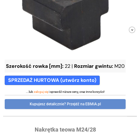
Szerokość rowka [mm]:
22
|
Rozmiar gwintu:
M20
SPRZEDAŻ HURTOWA (utwórz konto)
...lub
zaloguj się
i sprawdź niższe ceny, oraz inne korzyści!
Kupujesz detalicznie? Przejdź na EBMiA.pl
Nakrętka teowa M24/28