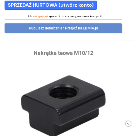
SPRZEDAŻ HURTOWA (utwórz konto)
...lub
zaloguj się
i sprawdź niższe ceny, oraz inne korzyści!
Kupujesz detalicznie? Przejdź na EBMiA.pl
Nakrętka teowa M10/12