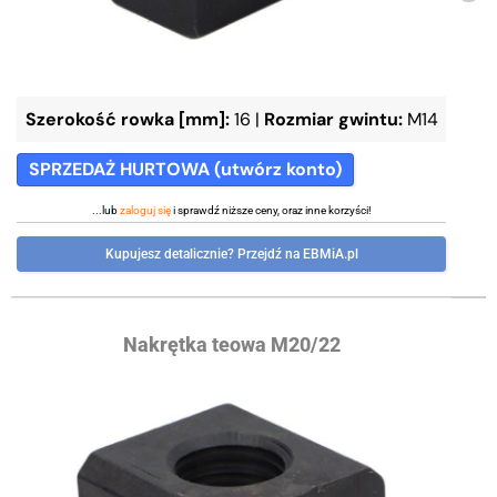
Szerokość rowka [mm]:
16
|
Rozmiar gwintu:
M14
SPRZEDAŻ HURTOWA (utwórz konto)
...lub
zaloguj się
i sprawdź niższe ceny, oraz inne korzyści!
Kupujesz detalicznie? Przejdź na EBMiA.pl
Nakrętka teowa M20/22