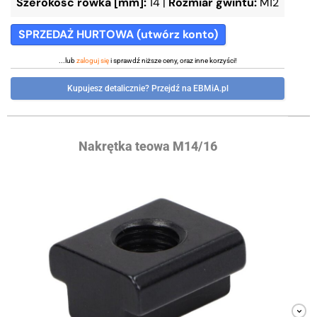
Szerokość rowka [mm]:
14
|
Rozmiar gwintu:
M12
SPRZEDAŻ HURTOWA (utwórz konto)
...lub
zaloguj się
i sprawdź niższe ceny, oraz inne korzyści!
Kupujesz detalicznie? Przejdź na EBMiA.pl
Nakrętka teowa M14/16