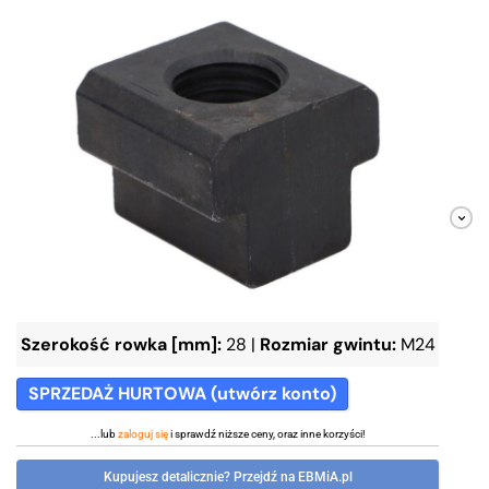
Szerokość rowka [mm]:
28
|
Rozmiar gwintu:
M24
SPRZEDAŻ HURTOWA (utwórz konto)
...lub
zaloguj się
i sprawdź niższe ceny, oraz inne korzyści!
Kupujesz detalicznie? Przejdź na EBMiA.pl