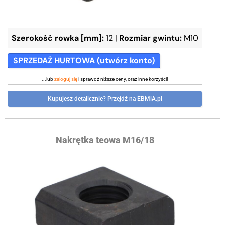
Szerokość rowka [mm]:
12
|
Rozmiar gwintu:
M10
SPRZEDAŻ HURTOWA (utwórz konto)
...lub
zaloguj się
i sprawdź niższe ceny, oraz inne korzyści!
Kupujesz detalicznie? Przejdź na EBMiA.pl
Nakrętka teowa M16/18