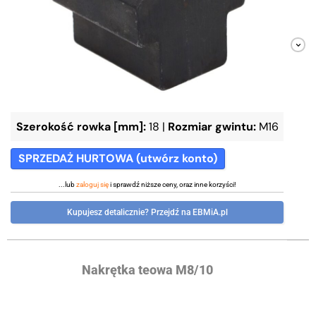
Szerokość rowka [mm]:
18
|
Rozmiar gwintu:
M16
SPRZEDAŻ HURTOWA (utwórz konto)
...lub
zaloguj się
i sprawdź niższe ceny, oraz inne korzyści!
Kupujesz detalicznie? Przejdź na EBMiA.pl
Nakrętka teowa M8/10