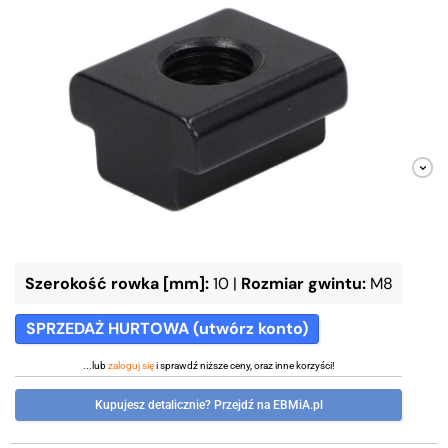
Szerokość rowka [mm]:
10
|
Rozmiar gwintu:
M8
SPRZEDAŻ HURTOWA (utwórz konto)
...lub
zaloguj się
i sprawdź niższe ceny, oraz inne korzyści!
Kupujesz detalicznie? Przejdź na EBMiA.pl