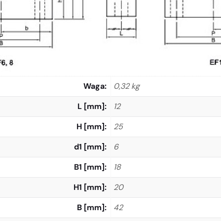
Waga
0,32 kg
L [mm]
12
H [mm]
25
d1 [mm]
6
B1 [mm]
18
H1 [mm]
20
B [mm]
42