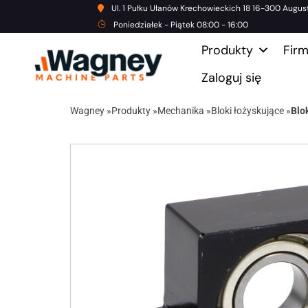
Ul. 1 Pułku Ułanów Krechowieckich 18 16-300 Augus
Poniedziałek - Piątek 08:00 - 16:00
Produkty
Fir
Zaloguj się
Wagney
»
Produkty
»
Mechanika
»
Bloki łożyskujące
»
Blo