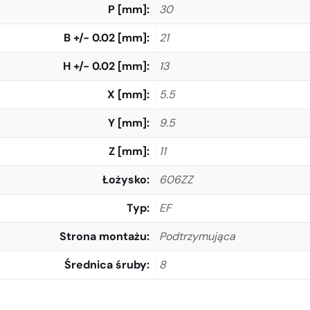
P [mm]
30
B +/- 0.02 [mm]
21
H +/- 0.02 [mm]
13
X [mm]
5.5
Y [mm]
9.5
Z [mm]
11
Łożysko
606ZZ
Typ
EF
Strona montażu
Podtrzymująca
Średnica śruby
8