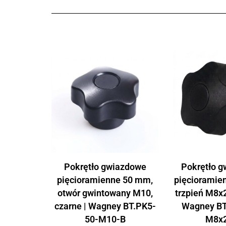
Pokrętło gwiazdowe
Pokrętło 
pięcioramienne 50 mm,
pięcioramie
otwór gwintowany M10,
trzpień M8x2
czarne | Wagney BT.PK5-
Wagney BT
50-M10-B
M8x