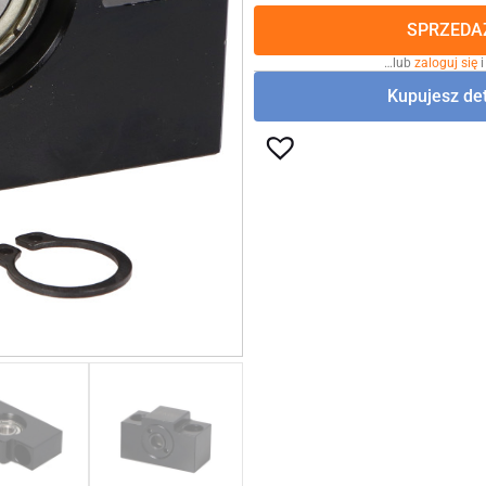
SPRZEDAŻ
…lub
zaloguj się
i
Kupujesz det