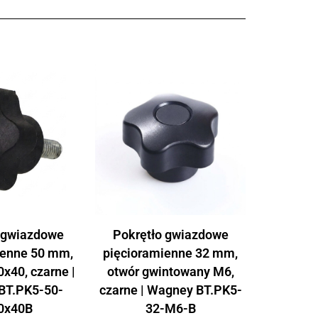
 gwiazdowe
Pokrętło gwiazdowe
ienne 50 mm,
pięcioramienne 32 mm,
x40, czarne |
otwór gwintowany M6,
BT.PK5-50-
czarne | Wagney BT.PK5-
0x40B
32-M6-B