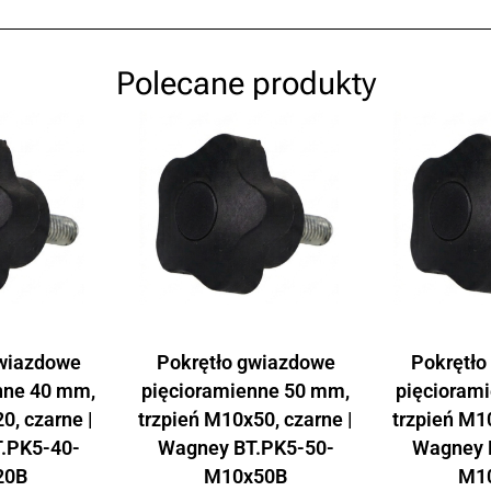
Polecane produkty
gwiazdowe
Pokrętło gwiazdowe
Pokrętło
nne 40 mm,
pięcioramienne 50 mm,
pięcioram
0, czarne |
trzpień M10x50, czarne |
trzpień M10
.PK5-40-
Wagney BT.PK5-50-
Wagney 
20B
M10x50B
M1