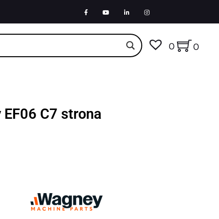
0
0
y EF06 C7 strona