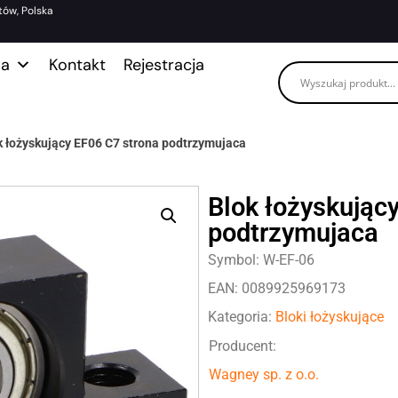
tów, Polska
ma
Kontakt
Rejestracja
k łożyskujący EF06 C7 strona podtrzymujaca
Blok łożyskując
podtrzymujaca
Symbol: W-EF-06
EAN: 0089925969173
Kategoria:
Bloki łożyskujące
Producent:
Wagney sp. z o.o.