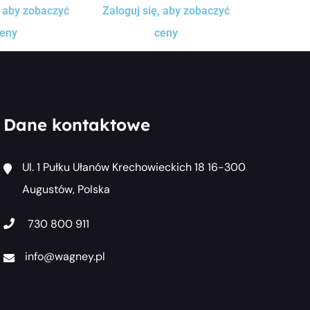
, aby zobaczyć
Zaloguj się, aby zobaczyć
eny
ceny
Dane kontaktowe
Ul. 1 Pułku Ułanów Krechowieckich 18 16-300
Augustów, Polska
730 800 911
info@wagney.pl