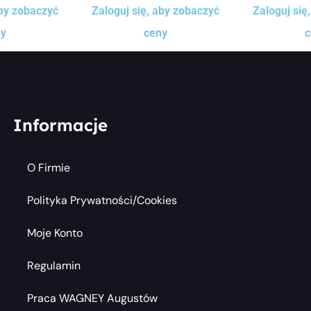
aby zobaczyć
Zaloguj się, aby zobaczyć
Zaloguj się
ny
ceny
c
Informacje
O Firmie
Polityka Prywatności/cookies
Moje Konto
Regulamin
Praca WAGNEY Augustów