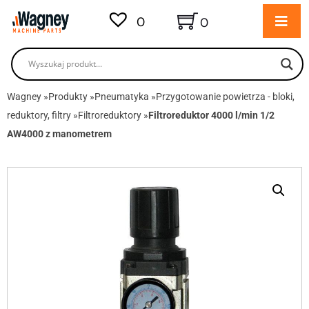
0
0
Wagney
»
Produkty
»
Pneumatyka
»
Przygotowanie powietrza - bloki,
reduktory, filtry
»
Filtroreduktory
»
Filtroreduktor 4000 l/min 1/2
AW4000 z manometrem