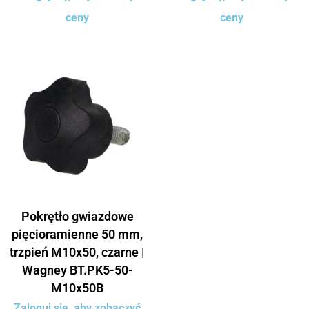
ceny
ceny
Pokrętło gwiazdowe
pięcioramienne 50 mm,
trzpień M10x50, czarne |
Wagney BT.PK5-50-
M10x50B
Zaloguj się, aby zobaczyć