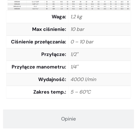
Waga
1,2 kg
Max ciśnienie
10 bar
Ciśnienie przełączania
0 – 10 bar
Przyłącze
1/2"
Przyłącze manometru
1/4"
Wydajność
4000 l/min
Zakres temp.
5 – 60°C
Opinie