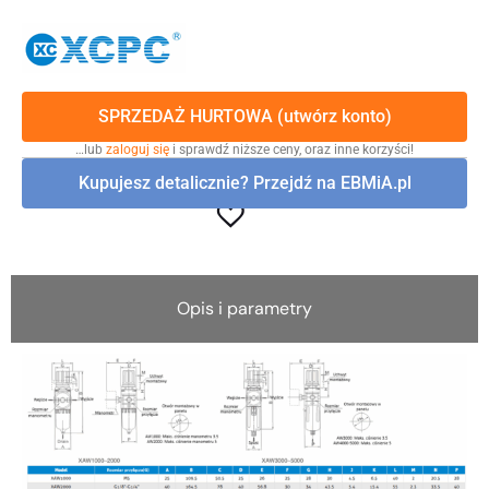
SPRZEDAŻ HURTOWA (utwórz konto)
…lub
zaloguj się
i sprawdź niższe ceny, oraz inne korzyści!
Kupujesz detalicznie? Przejdź na EBMiA.pl
Opis i parametry