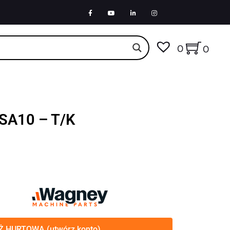
0
0
DSA10 – T/K
 HURTOWA (utwórz konto)