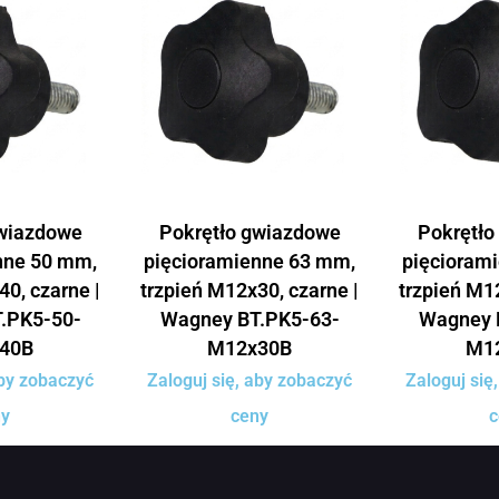
gwiazdowe
Pokrętło gwiazdowe
Pokrętło
nne 50 mm,
pięcioramienne 63 mm,
pięcioram
40, czarne |
trzpień M12x30, czarne |
trzpień M12
.PK5-50-
Wagney BT.PK5-63-
Wagney 
40B
M12x30B
M1
aby zobaczyć
Zaloguj się, aby zobaczyć
Zaloguj się
ny
ceny
c