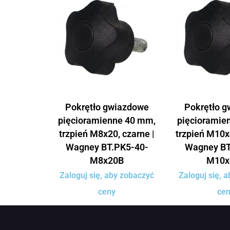
Pokrętło gwiazdowe
Pokrętło 
pięcioramienne 40 mm,
pięcioramie
trzpień M8x20, czarne |
trzpień M10x
Wagney BT.PK5-40-
Wagney BT
M8x20B
M10x
Zaloguj się, aby zobaczyć
Zaloguj się, 
ceny
ce