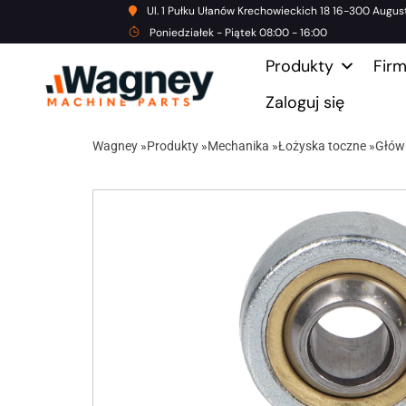
Ul. 1 Pułku Ułanów Krechowieckich 18 16-300 Augus
Poniedziałek - Piątek 08:00 - 16:00
Produkty
Fir
Zaloguj się
Wagney
»
Produkty
»
Mechanika
»
Łożyska toczne
»
Główk