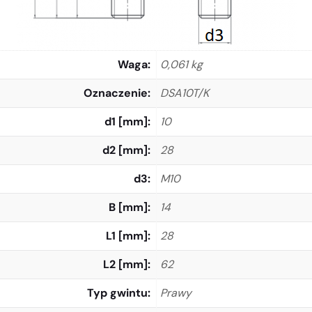
Waga
0,061 kg
Oznaczenie
DSA10T/K
d1 [mm]
10
d2 [mm]
28
d3
M10
B [mm]
14
L1 [mm]
28
L2 [mm]
62
Typ gwintu
Prawy