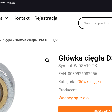
tów, Polska
ma
Kontakt
Rejestracja
i cięgła
»
Główka cięgła DSA10 – T/K
Główka cięgła 
Symbol: W-DSA10-T-K
EAN: 0089926082956
Kategoria:
Główki cięgła
Producent:
Wagney sp. z o.o.
SPRZEDAŻ