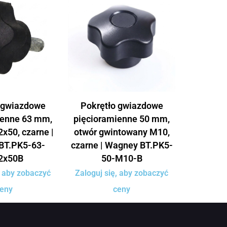
 gwiazdowe
Pokrętło gwiazdowe
ienne 63 mm,
pięcioramienne 50 mm,
x50, czarne |
otwór gwintowany M10,
BT.PK5-63-
czarne | Wagney BT.PK5-
2x50B
50-M10-B
, aby zobaczyć
Zaloguj się, aby zobaczyć
eny
ceny