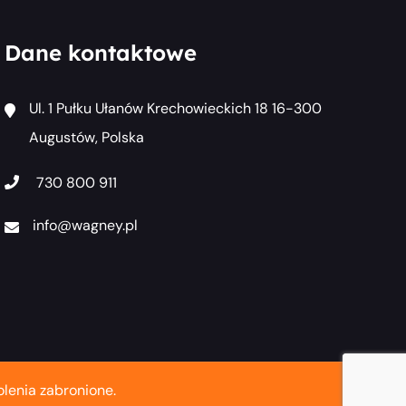
Dane kontaktowe
Ul. 1 Pułku Ułanów Krechowieckich 18 16-300
Augustów, Polska
730 800 911
info@wagney.pl
lenia zabronione.