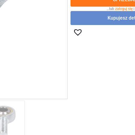
…lub
zaloguj się
i
Kupujesz det