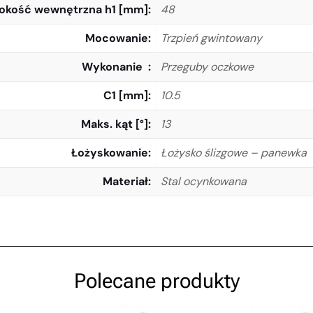
kość wewnętrzna h1 [mm]
48
Mocowanie
Trzpień gwintowany
Wykonanie
Przeguby oczkowe
C1 [mm]
10.5
Maks. kąt [°]
13
Łożyskowanie
Łożysko ślizgowe – panewka
Materiał
Stal ocynkowana
Polecane produkty