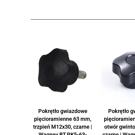
Pokrętło gwiazdowe
Pokrętło 
pięcioramienne 63 mm,
pięcioramie
trzpień M12x30, czarne |
otwór gwint
Wagney BT.PK5-63-
czarne | Wag