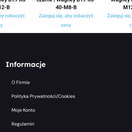
12-B
40-M8-B
M1
aby zobaczyć
Zaloguj się, aby zobaczyć
Zaloguj się
ny
ceny
c
Informacje
O Firmie
Polityka Prywatności/cookies
Moje Konto
Regulamin