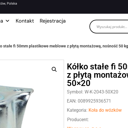
tów, Polska
ma
Kontakt
Rejestracja
o stałe fi 50mm plastikowe meblowe z płytą montażową, nośność 50 k
Kółko stałe fi 
z płytą montażo
50×20
Symbol: W-K-2043-50X20
EAN: 0089925936571
Kategoria:
Koła do wózków
Producent: