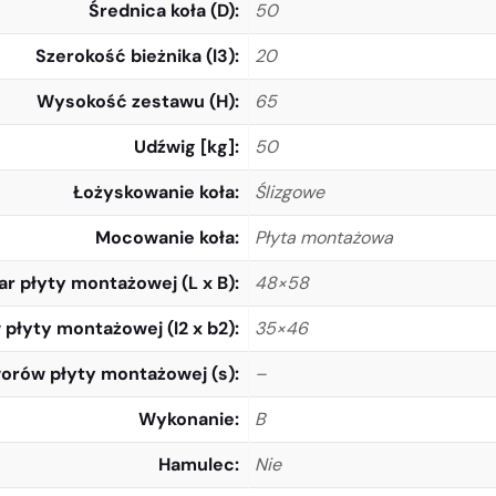
Średnica koła (D)
50
Szerokość bieżnika (l3)
20
Wysokość zestawu (H)
65
Udźwig [kg]
50
Łożyskowanie koła
Ślizgowe
Mocowanie koła
Płyta montażowa
r płyty montażowej (L x B)
48×58
płyty montażowej (l2 x b2)
35×46
orów płyty montażowej (s)
–
Wykonanie
B
Hamulec
Nie