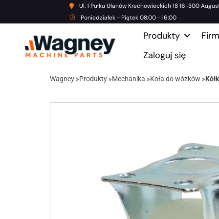
Ul. 1 Pułku Ułanów Krechowieckich 18 16-300 Augus
Poniedziałek - Piątek 08:00 - 16:00
Produkty
Fir
Zaloguj się
Wagney
»
Produkty
»
Mechanika
»
Koła do wózków
»
Kółk