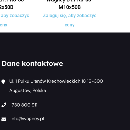
2x50B
M10x50B
, aby zobaczyć
Zaloguj się, aby zobaczyć
eny
ceny
Dane kontaktowe
Ul. 1 Pułku Ułanów Krechowieckich 18 16-300
Augustów, Polska
730 800 911
info@wagney.pl