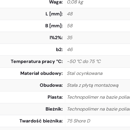
Waga
0,08 kg
L [mm]
48
B [mm]
58
l%2%
35
b2
46
Temperatura pracy °C
-50 °C do 75 °C
Materiał obudowy
Stal ocynkowana
Obudowa
Stała z płytą montażową
Piasta
Technopolimer na bazie polia
Bieżnik
Technopolimer na bazie polia
Twardość bieżnika
75 Shore D