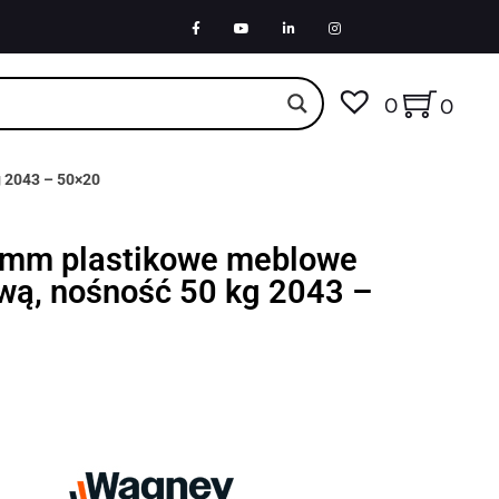
0
0
g 2043 – 50×20
50mm plastikowe meblowe
wą, nośność 50 kg 2043 –