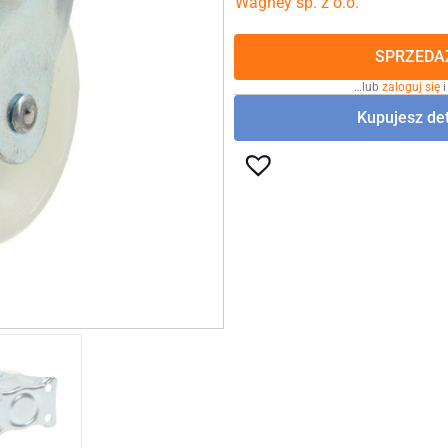
Wagney sp. z o.o.
SPRZEDAŻ
…lub
zaloguj się
i
Kupujesz det