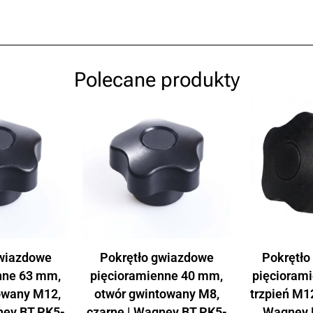
Polecane produkty
gwiazdowe
Pokrętło gwiazdowe
Pokrętło
nne 63 mm,
pięcioramienne 40 mm,
pięcioram
owany M12,
otwór gwintowany M8,
trzpień M12
ney BT.PK5-
czarne | Wagney BT.PK5-
Wagney 