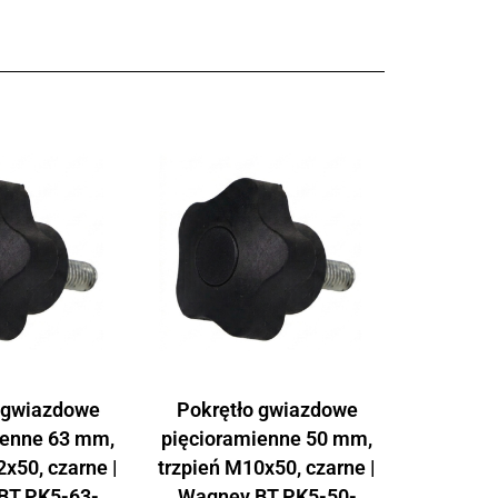
 gwiazdowe
Pokrętło gwiazdowe
ienne 63 mm,
pięcioramienne 50 mm,
x50, czarne |
trzpień M10x50, czarne |
BT.PK5-63-
Wagney BT.PK5-50-