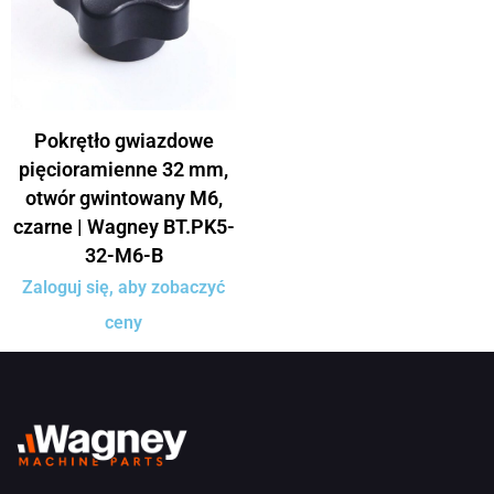
Pokrętło gwiazdowe
pięcioramienne 32 mm,
otwór gwintowany M6,
czarne | Wagney BT.PK5-
32-M6-B
Zaloguj się, aby zobaczyć
ceny