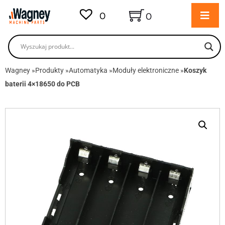
0
0
Wagney
»
Produkty
»
Automatyka
»
Moduły elektroniczne
»
Koszyk
baterii 4×18650 do PCB