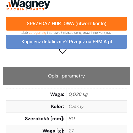
SPRZEDAŻ HURTOWA (utwórz konto)
…lub
zaloguj się
i sprawdź niższe ceny, oraz inne korzyści!
Kupujesz detalicznie? Przejdź na EBMiA.pl
Opis i parametry
Waga
0,026 kg
Kolor
Czarny
Szerokość [mm]
80
Waga [g]
27