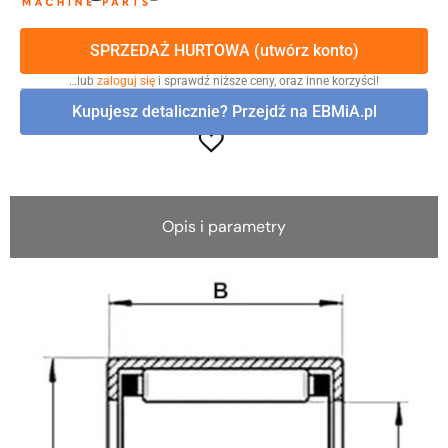
SPRZEDAŻ HURTOWA (utwórz konto)
…lub
zaloguj się
i sprawdź niższe ceny, oraz inne korzyści!
Kupujesz detalicznie? Przejdź na EBMiA.pl
Opis i parametry