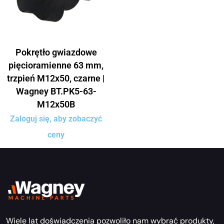
Pokrętło gwiazdowe
pięcioramienne 63 mm,
trzpień M12x50, czarne |
Wagney BT.PK5-63-
M12x50B
Zaloguj się, aby zobaczyć
ceny
Wiele lat doświadczenia pozwoliło nam wybrać produkty,