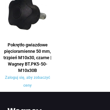
Pokrętło gwiazdowe
pięcioramienne 50 mm,
trzpień M10x30, czarne |
Wagney BT.PK5-50-
M10x30B
Zaloguj się, aby zobaczyć
ceny