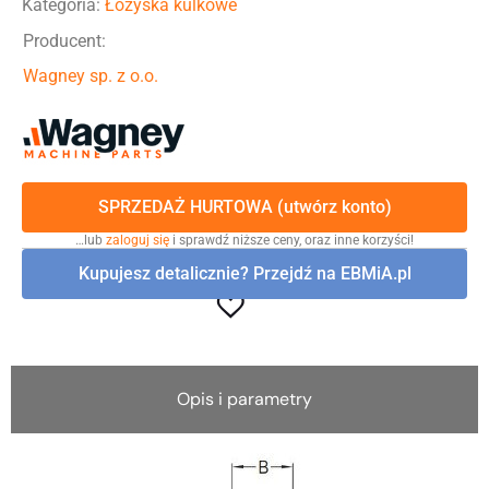
Kategoria:
Łożyska kulkowe
Producent:
Wagney sp. z o.o.
SPRZEDAŻ HURTOWA (utwórz konto)
…lub
zaloguj się
i sprawdź niższe ceny, oraz inne korzyści!
Kupujesz detalicznie? Przejdź na EBMiA.pl
Opis i parametry