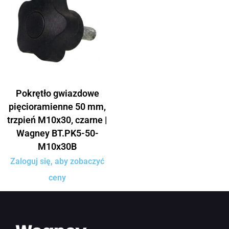
Pokrętło gwiazdowe
pięcioramienne 50 mm,
trzpień M10x30, czarne |
Wagney BT.PK5-50-
M10x30B
Zaloguj się, aby zobaczyć
ceny