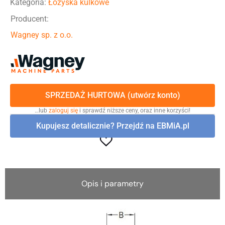
Kategoria:
Łożyska kulkowe
Producent:
Wagney sp. z o.o.
SPRZEDAŻ HURTOWA (utwórz konto)
…lub
zaloguj się
i sprawdź niższe ceny, oraz inne korzyści!
Kupujesz detalicznie? Przejdź na EBMiA.pl
Opis i parametry