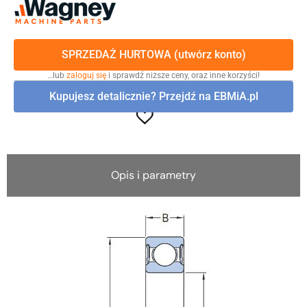
SPRZEDAŻ HURTOWA (utwórz konto)
…lub
zaloguj się
i sprawdź niższe ceny, oraz inne korzyści!
Kupujesz detalicznie? Przejdź na EBMiA.pl
Opis i parametry