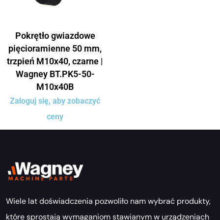
Pokrętło gwiazdowe
pięcioramienne 50 mm,
trzpień M10x40, czarne |
Wagney BT.PK5-50-
M10x40B
Zaloguj się, aby zobaczyć
ceny
Wiele lat doświadczenia pozwoliło nam wybrać produkty,
które sprostają wymaganiom stawianym w urządzeniach