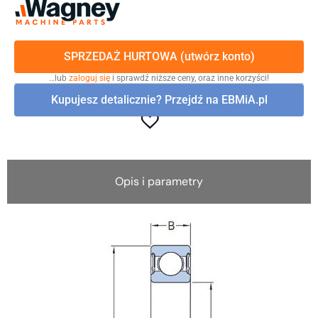
SPRZEDAŻ HURTOWA (utwórz konto)
…lub
zaloguj się
i sprawdź niższe ceny, oraz inne korzyści!
Kupujesz detalicznie? Przejdź na EBMiA.pl
Opis i parametry