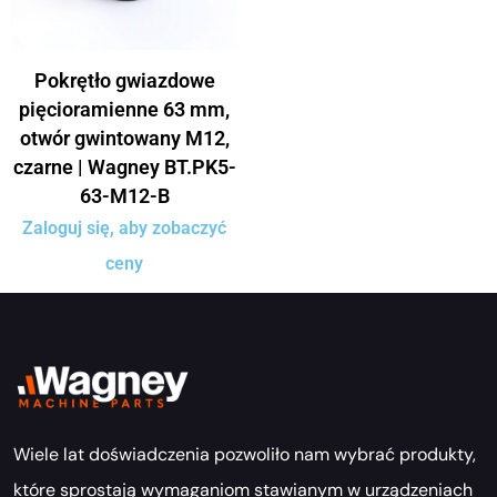
Pokrętło gwiazdowe
pięcioramienne 63 mm,
otwór gwintowany M12,
czarne | Wagney BT.PK5-
63-M12-B
Zaloguj się, aby zobaczyć
ceny
Wiele lat doświadczenia pozwoliło nam wybrać produkty,
które sprostają wymaganiom stawianym w urządzeniach