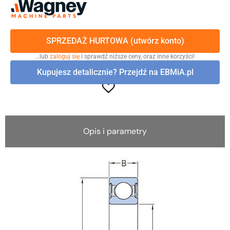
SPRZEDAŻ HURTOWA (utwórz konto)
…lub
zaloguj się
i sprawdź niższe ceny, oraz inne korzyści!
Kupujesz detalicznie? Przejdź na EBMiA.pl
Opis i parametry