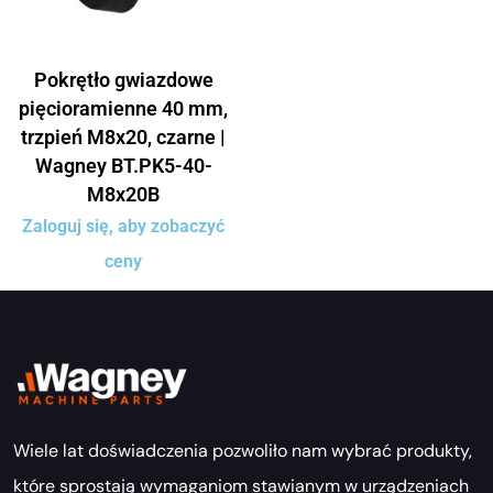
Pokrętło gwiazdowe
pięcioramienne 40 mm,
trzpień M8x20, czarne |
Wagney BT.PK5-40-
M8x20B
Zaloguj się, aby zobaczyć
ceny
Wiele lat doświadczenia pozwoliło nam wybrać produkty,
które sprostają wymaganiom stawianym w urządzeniach