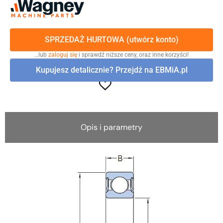
SPRZEDAŻ HURTOWA (utwórz konto)
…lub
zaloguj się
i sprawdź niższe ceny, oraz inne korzyści!
Kupujesz detalicznie? Przejdź na EBMiA.pl
Opis i parametry