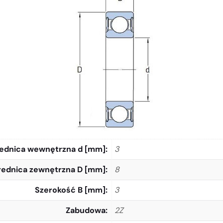
ednica wewnętrzna d [mm]
3
rednica zewnętrzna D [mm]
8
Szerokość B [mm]
3
Zabudowa
2Z