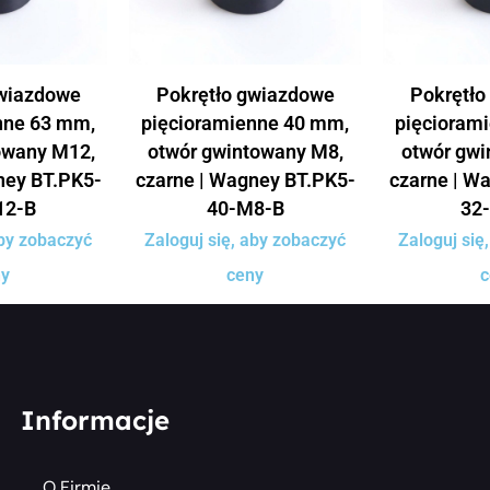
gwiazdowe
Pokrętło gwiazdowe
Pokrętło
nne 63 mm,
pięcioramienne 40 mm,
pięcioram
owany M12,
otwór gwintowany M8,
otwór gwi
ney BT.PK5-
czarne | Wagney BT.PK5-
czarne | W
12-B
40-M8-B
32
aby zobaczyć
Zaloguj się, aby zobaczyć
Zaloguj się
ny
ceny
c
Informacje
O Firmie