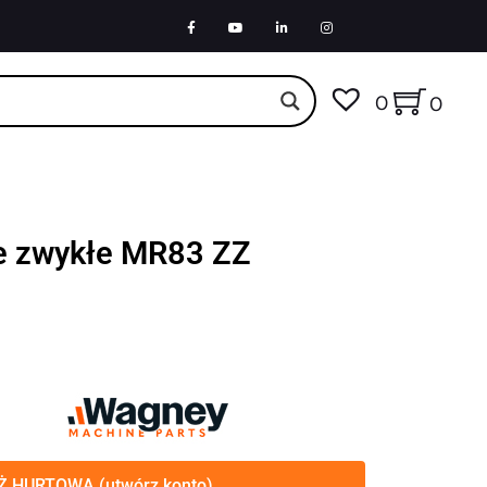
0
0
e zwykłe MR83 ZZ
 HURTOWA (utwórz konto)