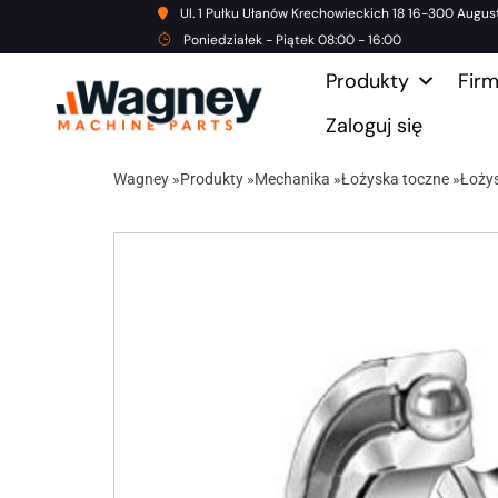
Ul. 1 Pułku Ułanów Krechowieckich 18 16-300 Augus
Poniedziałek - Piątek 08:00 - 16:00
Produkty
Fir
Zaloguj się
Wagney
»
Produkty
»
Mechanika
»
Łożyska toczne
»
Łoży