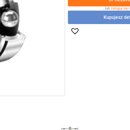
…lub
zaloguj się
i
Kupujesz det