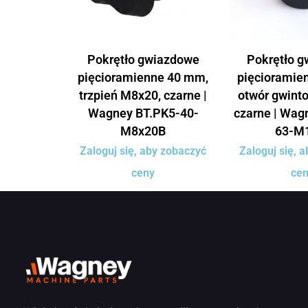
Pokrętło gwiazdowe
Pokrętło 
pięcioramienne 40 mm,
pięcioramie
trzpień M8x20, czarne |
otwór gwint
Wagney BT.PK5-40-
czarne | Wag
M8x20B
63-M
Zaloguj się, aby zobaczyć
Zaloguj się, 
ceny
ce