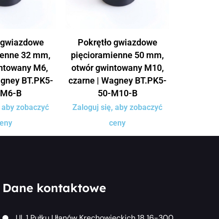
 gwiazdowe
Pokrętło gwiazdowe
ienne 32 mm,
pięcioramienne 50 mm,
ntowany M6,
otwór gwintowany M10,
agney BT.PK5-
czarne | Wagney BT.PK5-
-M6-B
50-M10-B
, aby zobaczyć
Zaloguj się, aby zobaczyć
eny
ceny
Dane kontaktowe
Ul. 1 Pułku Ułanów Krechowieckich 18 16-300