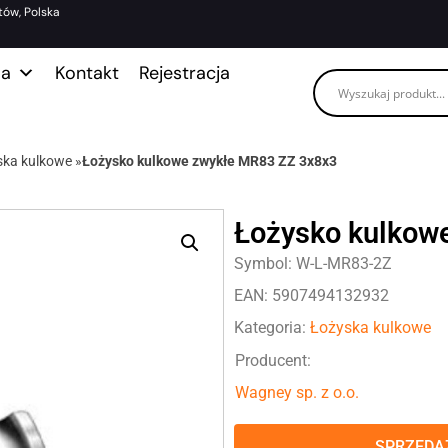
tów, Polska
ma
Kontakt
Rejestracja
ska kulkowe
»
Łożysko kulkowe zwykłe MR83 ZZ 3x8x3
Łożysko kulkow
Symbol: W-L-MR83-2Z
EAN: 5907494132932
Kategoria:
Łożyska kulkowe
Producent:
Wagney sp. z o.o.
SPRZEDAŻ