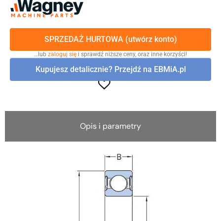
SPRZEDAŻ HURTOWA (utwórz konto)
…lub
zaloguj się
i sprawdź niższe ceny, oraz inne korzyści!
Kupujesz detalicznie? Przejdź na EBMiA.pl
Opis i parametry