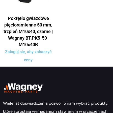
Pokrętło gwiazdowe
pięcioramienne 50 mm,
trzpień M10x40, czarne |
Wagney BT.PK5-50-
M10x40B
Zaloguj się, aby zobaczyć
ceny
Wiele lat doświadczenia pozwoliło nam wybrać produkty,
które sprostają wymaganiom stawianym w urządzeniach