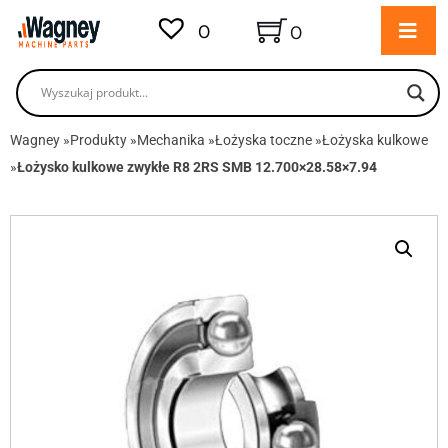
0
0
Wagney
»
Produkty
»
Mechanika
»
Łożyska toczne
»
Łożyska kulkowe
»
Łożysko kulkowe zwykłe R8 2RS SMB 12.700×28.58×7.94