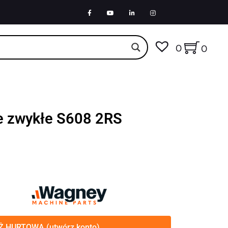
0
0
e zwykłe S608 2RS
 HURTOWA (utwórz konto)