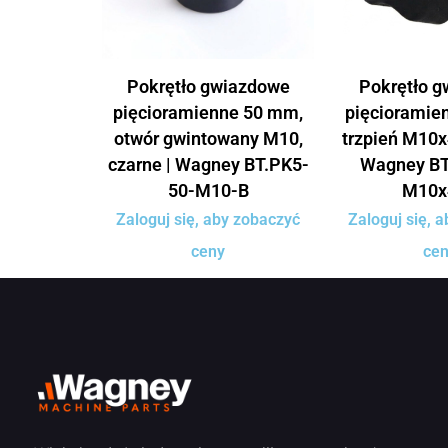
Pokrętło gwiazdowe
Pokrętło 
pięcioramienne 50 mm,
pięcioramie
otwór gwintowany M10,
trzpień M10x
czarne | Wagney BT.PK5-
Wagney BT
50-M10-B
M10x
Zaloguj się, aby zobaczyć
Zaloguj się, 
ceny
ce