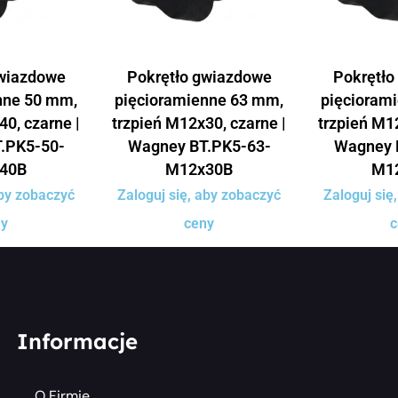
gwiazdowe
Pokrętło gwiazdowe
Pokrętło
nne 50 mm,
pięcioramienne 63 mm,
pięcioram
40, czarne |
trzpień M12x30, czarne |
trzpień M12
.PK5-50-
Wagney BT.PK5-63-
Wagney 
40B
M12x30B
M1
aby zobaczyć
Zaloguj się, aby zobaczyć
Zaloguj się
ny
ceny
c
Informacje
O Firmie