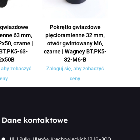
 gwiazdowe
Pokrętło gwiazdowe
ienne 63 mm,
pięcioramienne 32 mm,
x50, czarne |
otwór gwintowany M6,
BT.PK5-63-
czarne | Wagney BT.PK5-
2x50B
32-M6-B
, aby zobaczyć
Zaloguj się, aby zobaczyć
eny
ceny
Dane kontaktowe
Ul. 1 Pułku Ułanów Krechowieckich 18 16-300