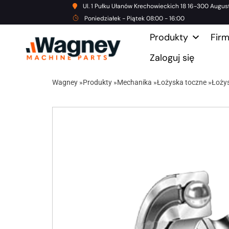
Ul. 1 Pułku Ułanów Krechowieckich 18 16-300 Augus
Poniedziałek - Piątek 08:00 - 16:00
Produkty
Fir
Zaloguj się
Wagney
»
Produkty
»
Mechanika
»
Łożyska toczne
»
Łoży