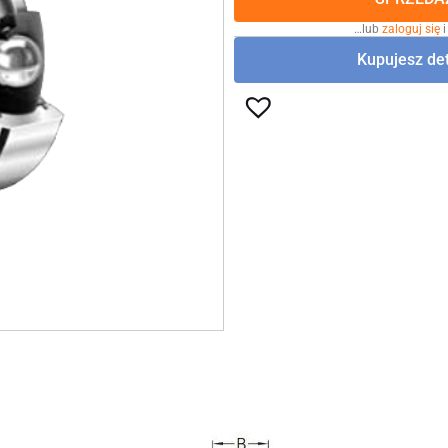
…lub
zaloguj się
i
Kupujesz det