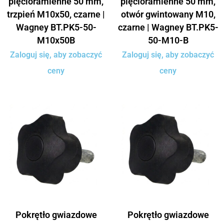
pięcioramienne 50 mm,
pięcioramienne 50 mm,
trzpień M10x50, czarne |
otwór gwintowany M10,
Wagney BT.PK5-50-
czarne | Wagney BT.PK5-
M10x50B
50-M10-B
Zaloguj się, aby zobaczyć
Zaloguj się, aby zobaczyć
ceny
ceny
Pokrętło gwiazdowe
Pokrętło gwiazdowe