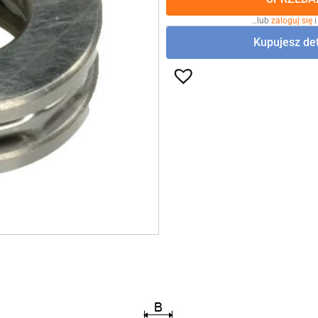
…lub
zaloguj się
i
Kupujesz det