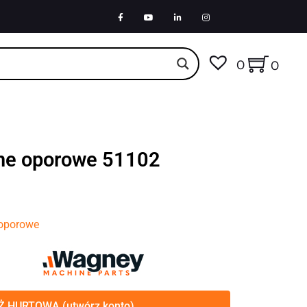
0
0
ne oporowe 51102
 oporowe
 HURTOWA (utwórz konto)