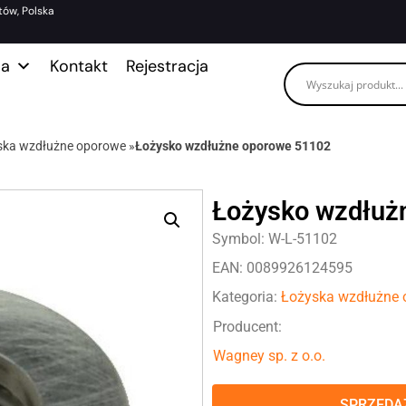
tów, Polska
ma
Kontakt
Rejestracja
ska wzdłużne oporowe
»
Łożysko wzdłużne oporowe 51102
Łożysko wzdłuż
Symbol: W-L-51102
EAN: 0089926124595
Kategoria:
Łożyska wzdłużne
Producent:
Wagney sp. z o.o.
SPRZEDAŻ