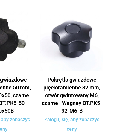
 gwiazdowe
Pokrętło gwiazdowe
ienne 50 mm,
pięcioramienne 32 mm,
x50, czarne |
otwór gwintowany M6,
BT.PK5-50-
czarne | Wagney BT.PK5-
0x50B
32-M6-B
, aby zobaczyć
Zaloguj się, aby zobaczyć
eny
ceny