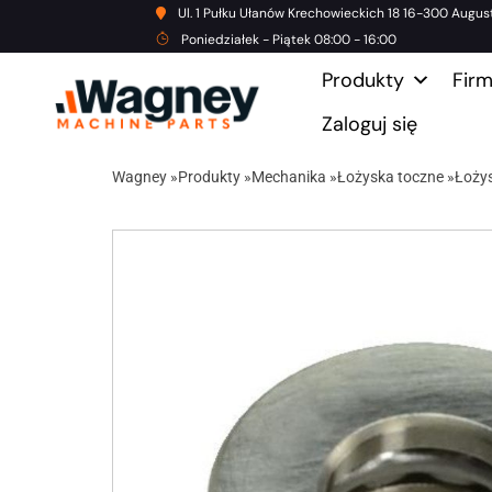
Ul. 1 Pułku Ułanów Krechowieckich 18 16-300 Augus
Poniedziałek - Piątek 08:00 - 16:00
Produkty
Fir
Zaloguj się
Wagney
»
Produkty
»
Mechanika
»
Łożyska toczne
»
Łoży