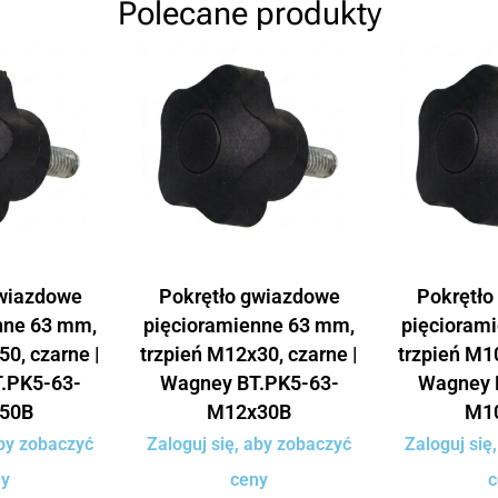
Polecane produkty
gwiazdowe
Pokrętło gwiazdowe
Pokrętło
nne 63 mm,
pięcioramienne 63 mm,
pięcioram
50, czarne |
trzpień M12x30, czarne |
trzpień M10
.PK5-63-
Wagney BT.PK5-63-
Wagney 
50B
M12x30B
M1
aby zobaczyć
Zaloguj się, aby zobaczyć
Zaloguj się
ny
ceny
c