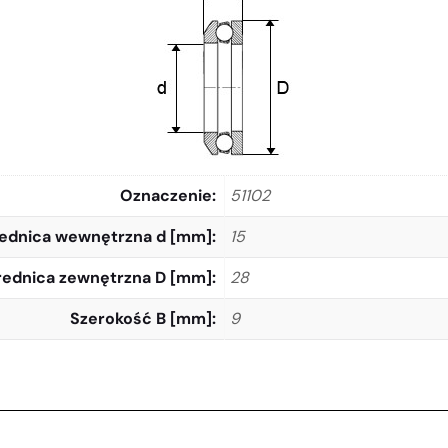
Oznaczenie
51102
ednica wewnętrzna d [mm]
15
rednica zewnętrzna D [mm]
28
Szerokość B [mm]
9