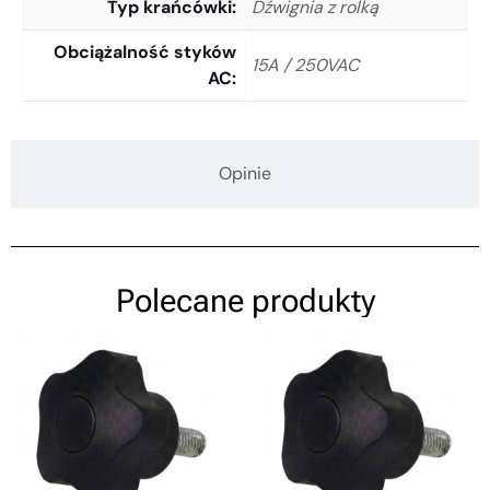
Typ krańcówki
Dźwignia z rolką
Obciążalność styków
15A / 250VAC
AC
Opinie
Polecane produkty