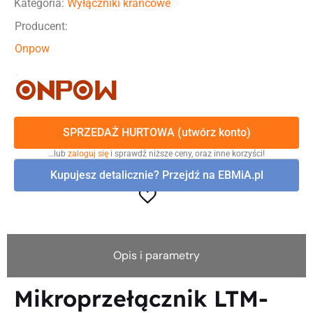
Kategoria:
Wyłączniki krańcowe
Producent:
Onpow
SPRZEDAŻ HURTOWA (utwórz konto)
…lub
zaloguj się
i sprawdź niższe ceny, oraz inne korzyści!
Kupujesz detalicznie? Przejdź na EBMiA.pl
Opis i parametry
Mikroprzełącznik LTM-