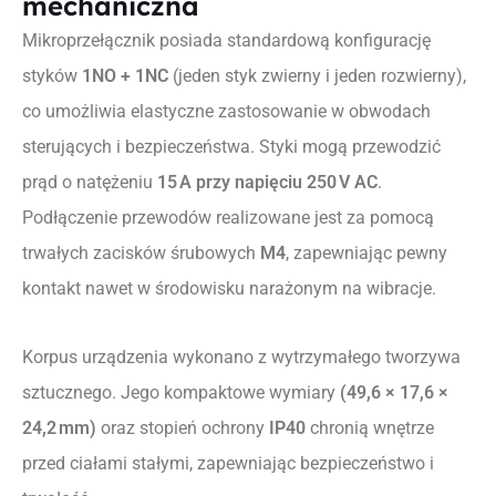
mechaniczna
Mikroprzełącznik posiada standardową konfigurację
styków
1NO + 1NC
(jeden styk zwierny i jeden rozwierny),
co umożliwia elastyczne zastosowanie w obwodach
sterujących i bezpieczeństwa. Styki mogą przewodzić
prąd o natężeniu
15 A przy napięciu 250 V AC
.
Podłączenie przewodów realizowane jest za pomocą
trwałych zacisków śrubowych
M4
, zapewniając pewny
kontakt nawet w środowisku narażonym na wibracje.
Korpus urządzenia wykonano z wytrzymałego tworzywa
sztucznego. Jego kompaktowe wymiary
(49,6 × 17,6 ×
24,2 mm)
oraz stopień ochrony
IP40
chronią wnętrze
przed ciałami stałymi, zapewniając bezpieczeństwo i