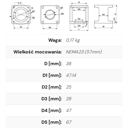
Waga
0,17 kg
Wielkość mocowania
NEMA23 (57mm)
D [mm]
38
D1 [mm]
47.14
D2 [mm]
25
D3 [mm]
28
D4 [mm]
47
D5 [mm]
67