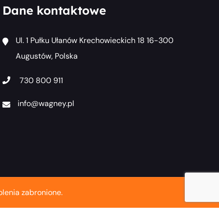
Dane kontaktowe
Ul. 1 Pułku Ułanów Krechowieckich 18 16-300
Augustów, Polska
730 800 911
info@wagney.pl
lenia zabronione.