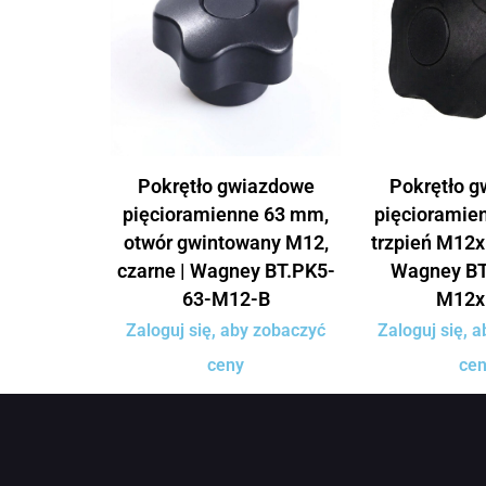
Pokrętło gwiazdowe
Pokrętło 
pięcioramienne 63 mm,
pięcioramie
otwór gwintowany M12,
trzpień M12x
czarne | Wagney BT.PK5-
Wagney BT
63-M12-B
M12x
Zaloguj się, aby zobaczyć
Zaloguj się, 
ceny
ce