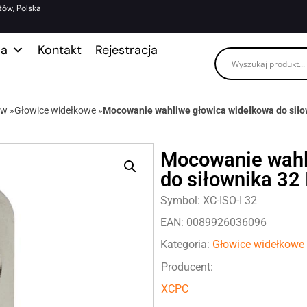
tów, Polska
ma
Kontakt
Rejestracja
ów
»
Głowice widełkowe
»
Mocowanie wahliwe głowica widełkowa do siłow
Mocowanie wahl
do siłownika 32 
Symbol: XC-ISO-I 32
EAN: 0089926036096
Kategoria:
Głowice widełkowe
Producent:
XCPC