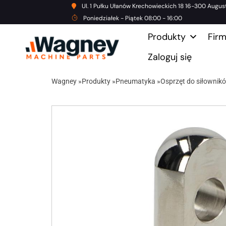
Ul. 1 Pułku Ułanów Krechowieckich 18 16-300 Augus
Poniedziałek - Piątek 08:00 - 16:00
Produkty
Fir
Zaloguj się
Wagney
»
Produkty
»
Pneumatyka
»
Osprzęt do siłownik