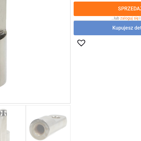
SPRZEDAŻ
…lub
zaloguj się
i
Kupujesz det