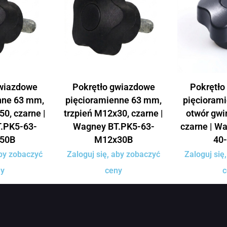
gwiazdowe
Pokrętło gwiazdowe
Pokrętło
nne 63 mm,
pięcioramienne 63 mm,
pięcioram
50, czarne |
trzpień M12x30, czarne |
otwór gwi
.PK5-63-
Wagney BT.PK5-63-
czarne | W
50B
M12x30B
40
aby zobaczyć
Zaloguj się, aby zobaczyć
Zaloguj się
ny
ceny
c