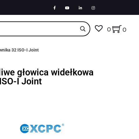
0
0
nika 32 ISO-I Joint
iwe głowica widełkowa
ISO-I Joint