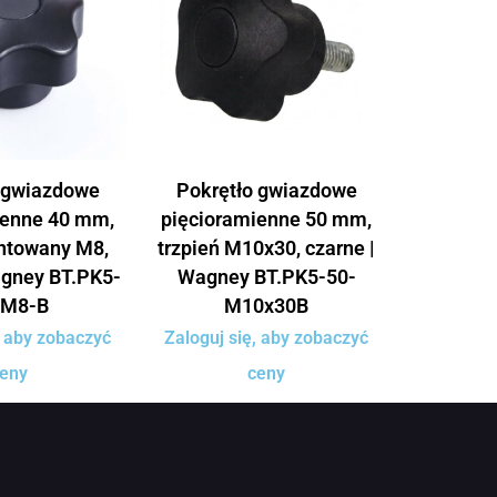
 gwiazdowe
Pokrętło gwiazdowe
ienne 40 mm,
pięcioramienne 50 mm,
ntowany M8,
trzpień M10x30, czarne |
agney BT.PK5-
Wagney BT.PK5-50-
-M8-B
M10x30B
, aby zobaczyć
Zaloguj się, aby zobaczyć
eny
ceny