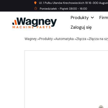
Ul. 1 Pułku Ułanów Krechowieckich 18 16-300 Augus
Poniedziałek - Piątek 08:00 - 16:00
Produkty
Fir
Zaloguj się
Wagney
»
Produkty
»
Automatyka
»
Złącza
»
Złącza na s