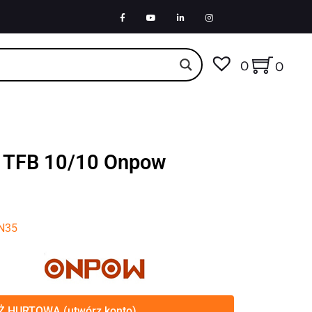
0
0
 TFB 10/10 Onpow
IN35
 HURTOWA (utwórz konto)