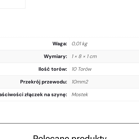
Waga
0,01 kg
Wymiary
1 × 8 × 1 cm
Ilość torów
10 Torów
Przekrój przewodu
10mm2
aściwości złączek na szynę
Mostek
Polecane produkty