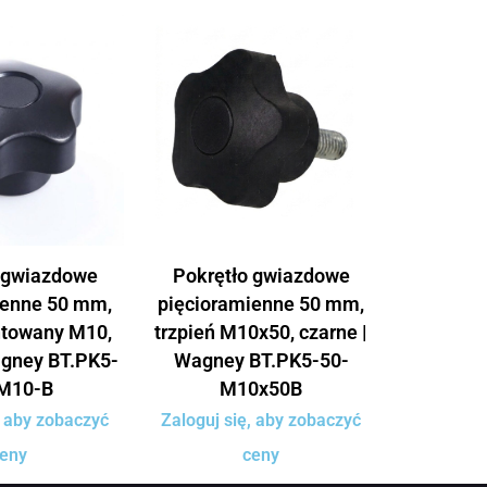
 gwiazdowe
Pokrętło gwiazdowe
ienne 50 mm,
pięcioramienne 50 mm,
ntowany M10,
trzpień M10x50, czarne |
agney BT.PK5-
Wagney BT.PK5-50-
M10-B
M10x50B
, aby zobaczyć
Zaloguj się, aby zobaczyć
eny
ceny