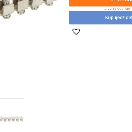
…lub
zaloguj się
i
Kupujesz det