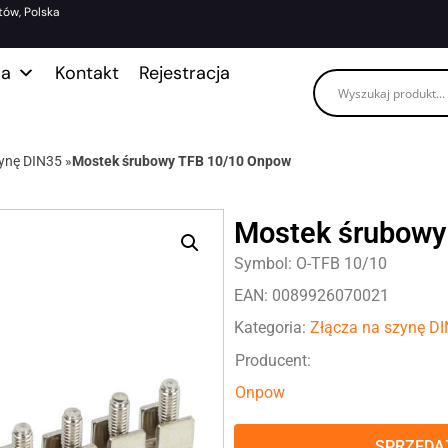
tów, Polska
ma
Kontakt
Rejestracja
zynę DIN35
»
Mostek śrubowy TFB 10/10 Onpow
Mostek śrubowy
Symbol: O-TFB 10/10
EAN: 0089926070021
Kategoria:
Złącza na szynę D
Producent:
Onpow
SPRZEDAŻ