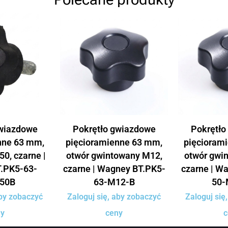
gwiazdowe
Pokrętło gwiazdowe
Pokrętło
nne 63 mm,
pięcioramienne 63 mm,
pięcioram
50, czarne |
otwór gwintowany M12,
otwór gwi
.PK5-63-
czarne | Wagney BT.PK5-
czarne | W
50B
63-M12-B
50-
aby zobaczyć
Zaloguj się, aby zobaczyć
Zaloguj się
ny
ceny
c