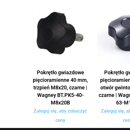
Pokrętło gwiazdowe
Pokrętło 
pięcioramienne 40 mm,
pięcioramie
trzpień M8x20, czarne |
otwór gwint
Wagney BT.PK5-40-
czarne | Wag
M8x20B
63-M
Zaloguj się, aby zobaczyć
Zaloguj się, 
ceny
ce