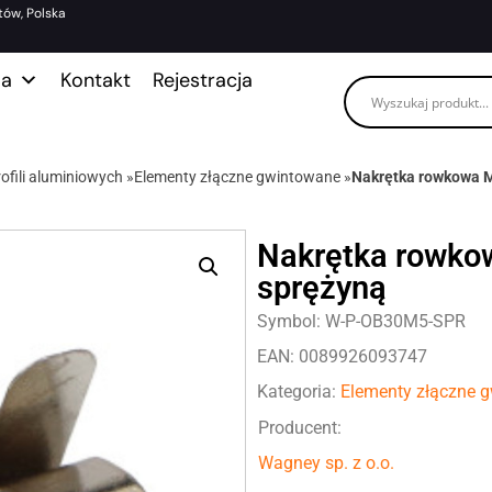
tów, Polska
ma
Kontakt
Rejestracja
ofili aluminiowych
»
Elementy złączne gwintowane
»
Nakrętka rowkowa M
Nakrętka rowkow
sprężyną
Symbol: W-P-OB30M5-SPR
EAN: 0089926093747
Kategoria:
Elementy złączne 
Producent:
Wagney sp. z o.o.