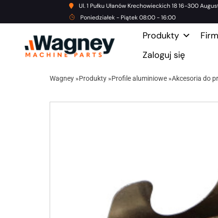
Ul. 1 Pułku Ułanów Krechowieckich 18 16-300 Augus
Poniedziałek - Piątek 08:00 - 16:00
Produkty
Fir
Zaloguj się
Wagney
»
Produkty
»
Profile aluminiowe
»
Akcesoria do pr