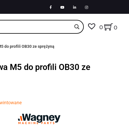
0
0
5 do profili OB30 ze sprężyną
a M5 do profili OB30 ze
gwintowane