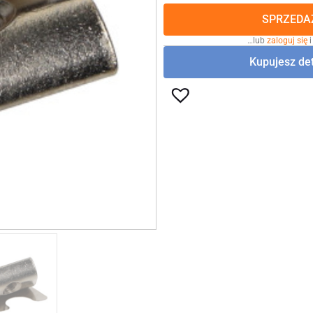
SPRZEDAŻ
…lub
zaloguj się
i
Kupujesz det