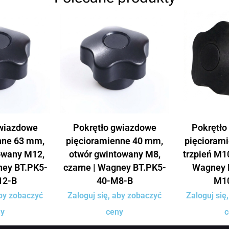
gwiazdowe
Pokrętło gwiazdowe
Pokrętło
nne 63 mm,
pięcioramienne 40 mm,
pięcioram
owany M12,
otwór gwintowany M8,
trzpień M10
ney BT.PK5-
czarne | Wagney BT.PK5-
Wagney 
12-B
40-M8-B
M1
aby zobaczyć
Zaloguj się, aby zobaczyć
Zaloguj się
ny
ceny
c