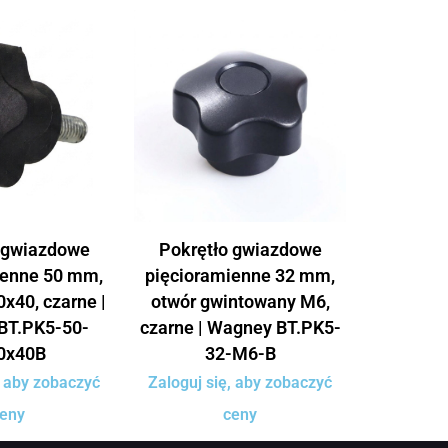
 gwiazdowe
Pokrętło gwiazdowe
ienne 50 mm,
pięcioramienne 32 mm,
x40, czarne |
otwór gwintowany M6,
BT.PK5-50-
czarne | Wagney BT.PK5-
0x40B
32-M6-B
, aby zobaczyć
Zaloguj się, aby zobaczyć
eny
ceny