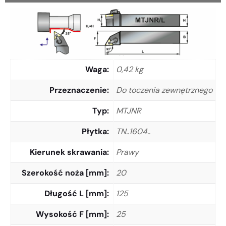
Waga
0,42 kg
Przeznaczenie
Do toczenia zewnętrznego
Typ
MTJNR
Płytka
TN..1604..
Kierunek skrawania
Prawy
Szerokość noża [mm]
20
Długość L [mm]
125
Wysokość F [mm]
25