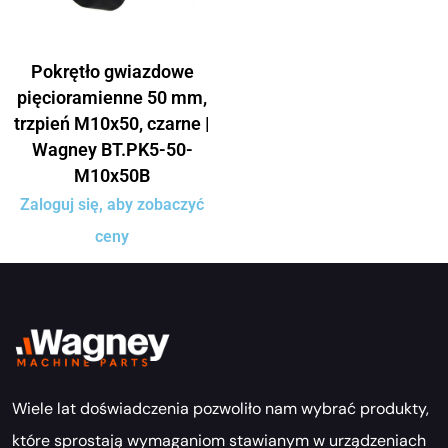
Pokrętło gwiazdowe
pięcioramienne 50 mm,
trzpień M10x50, czarne |
Wagney BT.PK5-50-
M10x50B
Zaloguj się, aby zobaczyć
ceny
Wiele lat doświadczenia pozwoliło nam wybrać produkty,
które sprostają wymaganiom stawianym w urządzeniach