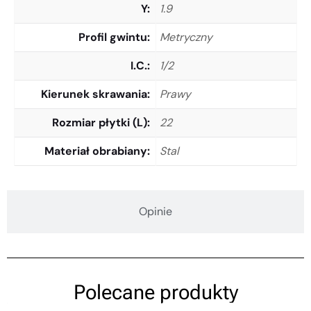
Y
1.9
Profil gwintu
Metryczny
I.C.
1/2
Kierunek skrawania
Prawy
Rozmiar płytki (L)
22
Materiał obrabiany
Stal
Opinie
Polecane produkty