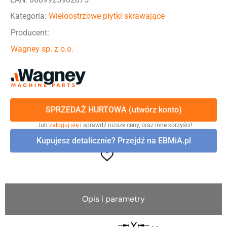
Kategoria:
Wieloostrzowe płytki skrawające
Producent:
Wagney sp. z o.o.
SPRZEDAŻ HURTOWA (utwórz konto)
…lub
zaloguj się
i sprawdź niższe ceny, oraz inne korzyści!
Kupujesz detalicznie? Przejdź na EBMiA.pl
Opis i parametry