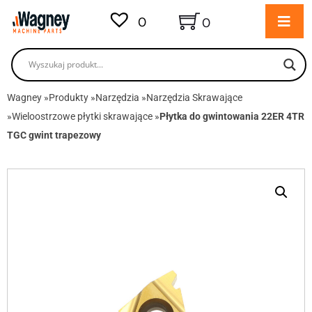
0
0
Wagney
»
Produkty
»
Narzędzia
»
Narzędzia Skrawające
»
Wieloostrzowe płytki skrawające
»
Płytka do gwintowania 22ER 4TR
TGC gwint trapezowy