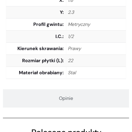
X
1.6
Y
2.3
Profil gwintu
Metryczny
I.C.
1/2
Kierunek skrawania
Prawy
Rozmiar płytki (L)
22
Materiał obrabiany
Stal
Opinie