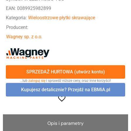
EAN: 0089925982899
Kategoria:
Wieloostrzowe płytki skrawające
Producent:
Wagney sp. z o.o.
SPRZEDAŻ HURTOWA (utwórz konto)
…lub
zaloguj się
i sprawdź niższe ceny, oraz inne korzyści!
Kupujesz detalicznie? Przejdź na EBMiA.pl
Opis i parametry