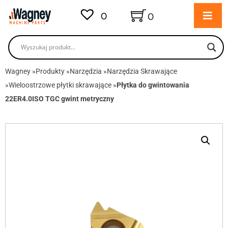
0
0
Wagney
»
Produkty
»
Narzędzia
»
Narzędzia Skrawające
»
Wieloostrzowe płytki skrawające
»
Płytka do gwintowania
22ER4.0ISO TGC gwint metryczny