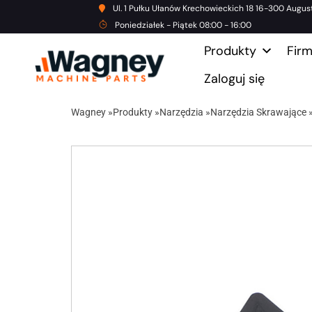
Ul. 1 Pułku Ułanów Krechowieckich 18 16-300 Augus
Poniedziałek - Piątek 08:00 - 16:00
Produkty
Fir
Zaloguj się
Wagney
»
Produkty
»
Narzędzia
»
Narzędzia Skrawające