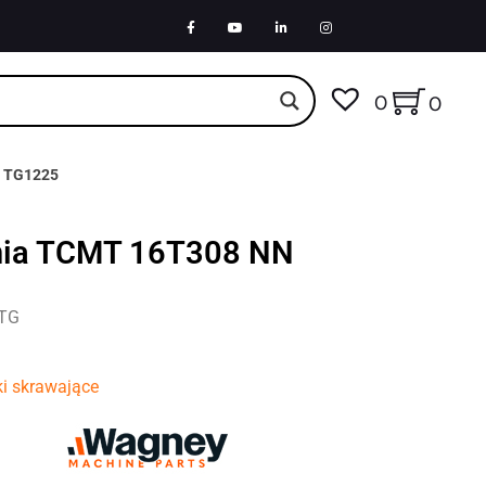
0
0
N TG1225
enia TCMT 16T308 NN
-TG
ki skrawające