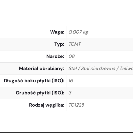
Waga
0,007 kg
Typ
TCMT
Naroże
08
Materiał obrabiany
Stal / Stal nierdzewna / Żeliw
Długość boku płytki (ISO)
16
Grubość płytki (ISO)
3
Rodzaj węglika
TG1225