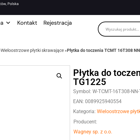
tów, Polska
ma
Kontakt
Rejestracja
»
Wieloostrzowe płytki skrawające
»
Płytka do toczenia TCMT 16T308 N
Płytka do tocz
TG1225
Symbol: W-TCMT-16T308-NN
EAN: 0089925940554
Kategoria:
Wieloostrzowe płyt
Producent:
Wagney sp. z o.o.