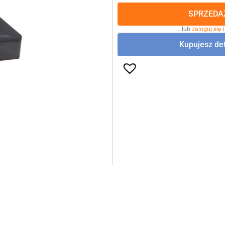
SPRZEDAŻ
…lub
zaloguj się
i
Kupujesz det