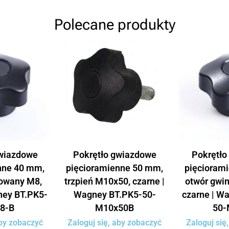
Polecane produkty
gwiazdowe
Pokrętło gwiazdowe
Pokrętło
nne 40 mm,
pięcioramienne 50 mm,
pięcioram
towany M8,
trzpień M10x50, czarne |
otwór gwi
ney BT.PK5-
Wagney BT.PK5-50-
czarne | W
8-B
M10x50B
50-
aby zobaczyć
Zaloguj się, aby zobaczyć
Zaloguj się