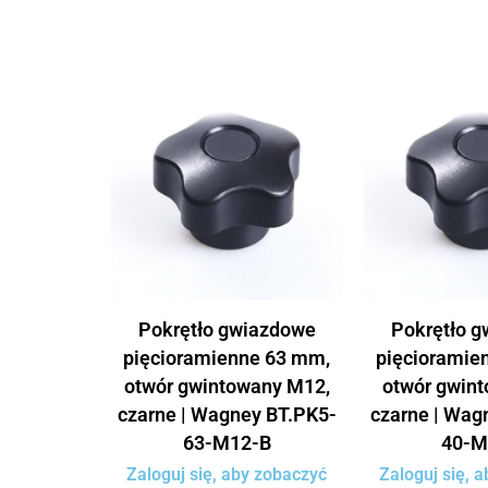
Pokrętło gwiazdowe
Pokrętło 
pięcioramienne 63 mm,
pięcioramie
otwór gwintowany M12,
otwór gwin
czarne | Wagney BT.PK5-
czarne | Wag
63-M12-B
40-M
Zaloguj się, aby zobaczyć
Zaloguj się, 