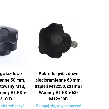
 gwiazdowe
Pokrętło gwiazdowe
ienne 50 mm,
pięcioramienne 63 mm,
ntowany M10,
trzpień M12x30, czarne |
agney BT.PK5-
Wagney BT.PK5-63-
M10-B
M12x30B
, aby zobaczyć
Zaloguj się, aby zobaczyć