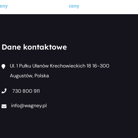
eny
ceny
Dane kontaktowe
Ul. 1 Pułku Ułanów Krechowieckich 18 16-300
Augustów, Polska
730 800 911
info@wagney.pl