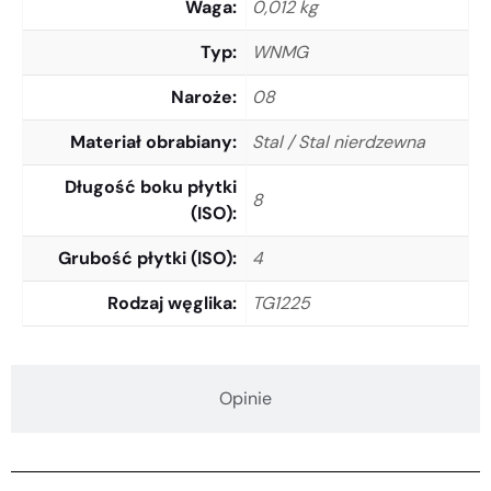
Waga
0,012 kg
Typ
WNMG
Naroże
08
Materiał obrabiany
Stal / Stal nierdzewna
Długość boku płytki
8
(ISO)
Grubość płytki (ISO)
4
Rodzaj węglika
TG1225
Opinie