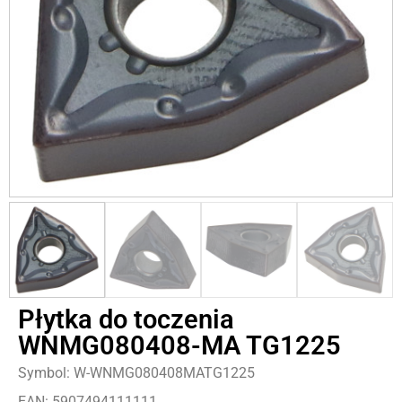
Płytka do toczenia
WNMG080408-MA TG1225
Symbol: W-WNMG080408MATG1225
EAN: 5907494111111