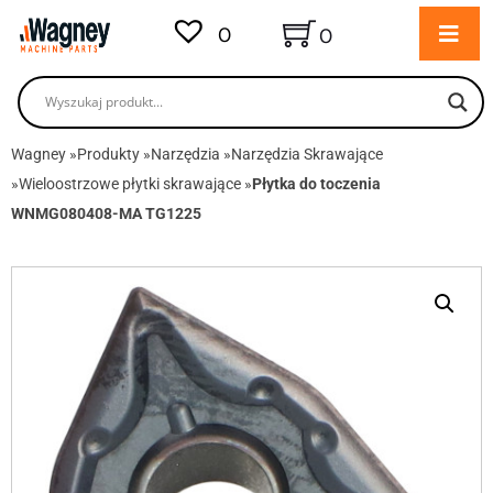
0
0
Wagney
»
Produkty
»
Narzędzia
»
Narzędzia Skrawające
»
Wieloostrzowe płytki skrawające
»
Płytka do toczenia
WNMG080408-MA TG1225