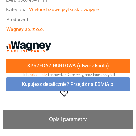
Kategoria:
Wieloostrzowe płytki skrawające
Producent:
Wagney sp. z o.o.
SPRZEDAŻ HURTOWA (utwórz konto)
…lub
zaloguj się
i sprawdź niższe ceny, oraz inne korzyści!
Kupujesz detalicznie? Przejdź na EBMiA.pl
Opis i parametry