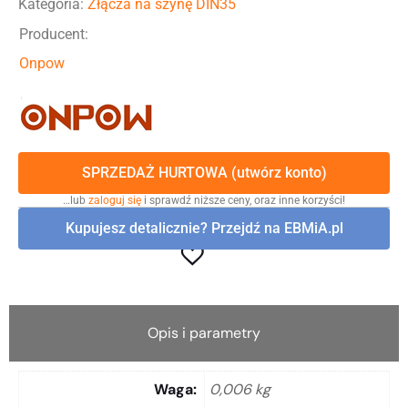
Kategoria:
Złącza na szynę DIN35
Producent:
Onpow
SPRZEDAŻ HURTOWA (utwórz konto)
…lub
zaloguj się
i sprawdź niższe ceny, oraz inne korzyści!
Kupujesz detalicznie? Przejdź na EBMiA.pl
Opis i parametry
Waga
0,006 kg