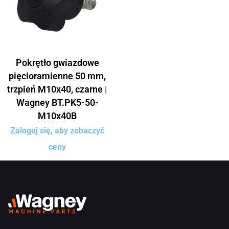
Pokrętło gwiazdowe
pięcioramienne 50 mm,
trzpień M10x40, czarne |
Wagney BT.PK5-50-
M10x40B
Zaloguj się, aby zobaczyć
ceny