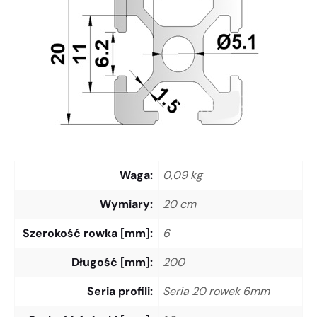
Waga
0,09 kg
Wymiary
20 cm
Szerokość rowka [mm]
6
Długość [mm]
200
Seria profili
Seria 20 rowek 6mm