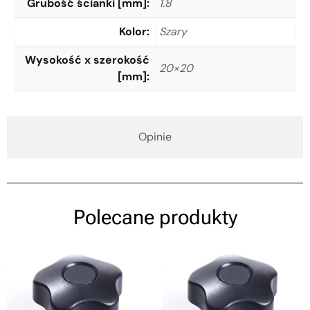
Grubość ścianki [mm]
1.8
Kolor
Szary
Wysokość x szerokość
20×20
[mm]
Opinie
Polecane produkty