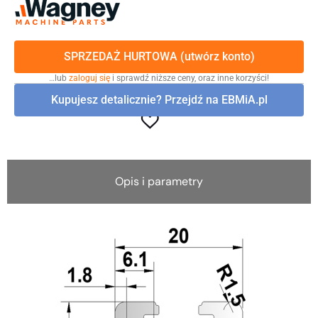
SPRZEDAŻ HURTOWA (utwórz konto)
…lub
zaloguj się
i sprawdź niższe ceny, oraz inne korzyści!
Kupujesz detalicznie? Przejdź na EBMiA.pl
Opis i parametry