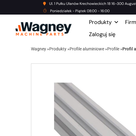
Ul. 1 Pułku Ułanów Krechowieckich 18 16-300 Augus
Poniedziałek - Piątek 08:00 - 16:00
Produkty
Fir
Zaloguj się
Wagney
»
Produkty
»
Profile aluminiowe
»
Profile
»
Profil