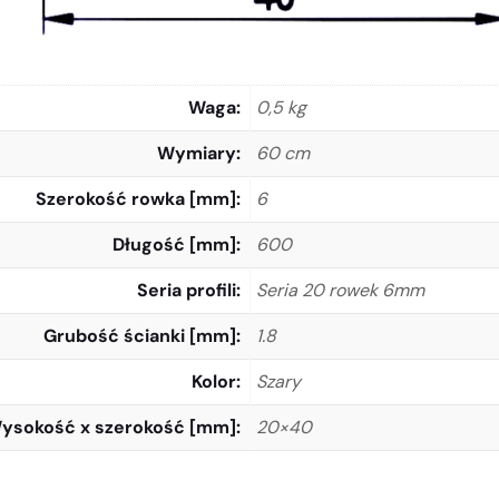
Waga
0,5 kg
Wymiary
60 cm
Szerokość rowka [mm]
6
Długość [mm]
600
Seria profili
Seria 20 rowek 6mm
Grubość ścianki [mm]
1.8
Kolor
Szary
ysokość x szerokość [mm]
20×40