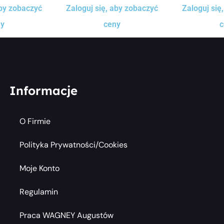
aby zobaczyć
Zaloguj się, aby zobaczyć
Zaloguj się
ny
ceny
c
Informacje
O Firmie
Polityka Prywatności/cookies
Moje Konto
Regulamin
Praca WAGNEY Augustów