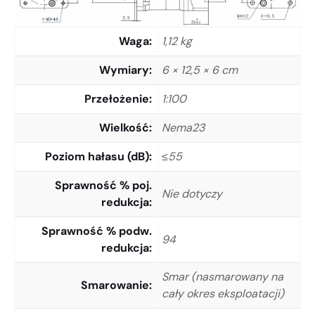
Waga
1,12 kg
Wymiary
6 × 12,5 × 6 cm
Przełożenie
1:100
Wielkość
Nema23
Poziom hałasu (dB)
≤55
Sprawność % poj.
Nie dotyczy
redukcja
Sprawność % podw.
94
redukcja
Smar (nasmarowany na
Smarowanie
cały okres eksploatacji)