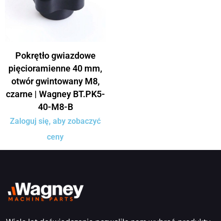
Pokrętło gwiazdowe
pięcioramienne 40 mm,
otwór gwintowany M8,
czarne | Wagney BT.PK5-
40-M8-B
Zaloguj się, aby zobaczyć
ceny