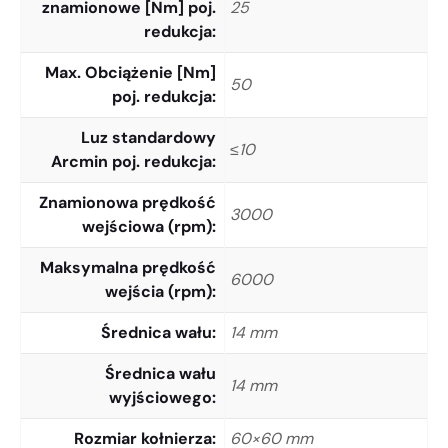
znamionowe [Nm] poj.
25
redukcja
Max. Obciążenie [Nm]
50
poj. redukcja
Luz standardowy
≤10
Arcmin poj. redukcja
Znamionowa prędkość
3000
wejściowa (rpm)
Maksymalna prędkość
6000
wejścia (rpm)
Średnica wału
14 mm
Średnica wału
14 mm
wyjściowego
Rozmiar kołnierza
60×60 mm