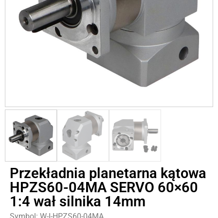
Przekładnia planetarna kątowa
HPZS60-04MA SERVO 60×60
1:4 wał silnika 14mm
Symbol: W-I-HPZS60-04MA