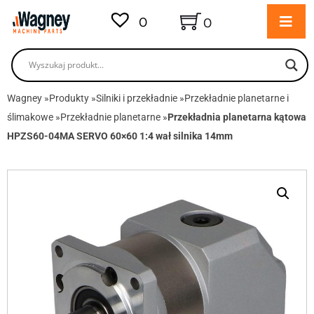
0
0
Wagney
»
Produkty
»
Silniki i przekładnie
»
Przekładnie planetarne i
ślimakowe
»
Przekładnie planetarne
»
Przekładnia planetarna kątowa
HPZS60-04MA SERVO 60×60 1:4 wał silnika 14mm