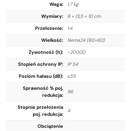
Waga
1,7 kg
Wymiary
6 × 13,5 × 10 cm
Przełożenie
1:4
Wielkość
Nema24 (60×60)
Żywotność (h)
~20000
Stopień ochrony IP
IP 54
Poziom hałasu (dB)
≤55
Sprawność % poj.
96
redukcja
Stopnie przełożenia
4
poj. redukcja
Obciążenie