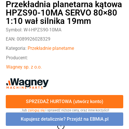
Przekładnia planetarna kątowa
HPZS90-10MA SERVO 80×80
1:10 wał silnika 19mm
Symbol: W-I-HPZS90-10MA
EAN: 0089926028329
Kategoria:
Przekładnie planetarne
Producent:
Wagney sp. z o.o.
SPRZEDAŻ HURTOWA (utwórz konto)
…lub
zaloguj się
i sprawdź niższe ceny, oraz inne korzyści!
Kupujesz detalicznie? Przejdź na EBMiA.pl