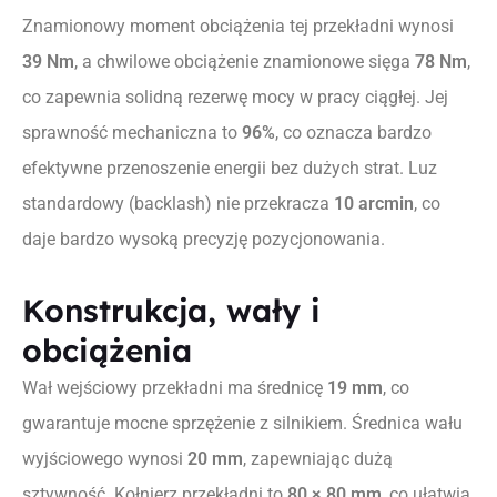
Znamionowy moment obciążenia tej przekładni wynosi
39 Nm
, a chwilowe obciążenie znamionowe sięga
78 Nm
,
co zapewnia solidną rezerwę mocy w pracy ciągłej. Jej
sprawność mechaniczna to
96%
, co oznacza bardzo
efektywne przenoszenie energii bez dużych strat. Luz
standardowy (backlash) nie przekracza
10 arcmin
, co
daje bardzo wysoką precyzję pozycjonowania.
Konstrukcja, wały i
obciążenia
Wał wejściowy przekładni ma średnicę
19 mm
, co
gwarantuje mocne sprzężenie z silnikiem. Średnica wału
wyjściowego wynosi
20 mm
, zapewniając dużą
sztywność. Kołnierz przekładni to
80 × 80 mm
, co ułatwia