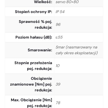
Wielkość
servo 80×80
Stopień ochrony IP
IP 54
Sprawność % poj.
96
redukcja
Poziom hałasu (dB)
≤55
Smar (nasmarowany na
Smarowanie
cały okres eksploatacji)
Stopnie przełożenia
10
poj. redukcja
Obciążenie
znamionowe [Nm] poj.
39
redukcja
Max. Obciążenie [Nm]
78
poj. redukcja