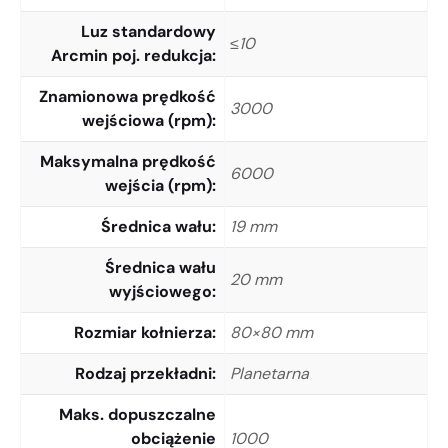
Luz standardowy
≤10
Arcmin poj. redukcja
Znamionowa prędkość
3000
wejściowa (rpm)
Maksymalna prędkość
6000
wejścia (rpm)
Średnica wału
19 mm
Średnica wału
20 mm
wyjściowego
Rozmiar kołnierza
80×80 mm
Rodzaj przekładni
Planetarna
Maks. dopuszczalne
obciążenie
1000