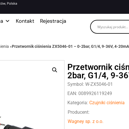
tów, Polska
ma
Kontakt
Rejestracja
nienia
»
Przetwornik ciśnienia ZX5046-01 – 0-2bar, G1/4, 9-36V, 4-20mA
Przetwornik ciś
2bar, G1/4, 9-3
Symbol: W-ZX5046-01
EAN: 0089926119249
Kategoria:
Czujniki ciśnienia
Producent:
Wagney sp. z o.o.