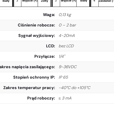
Waga
0,13 kg
Ciśnienie robocze
0 – 2 bar
Sygnał wyjściowy
4-20mA
LCD
bez LCD
Przyłącze
1/4"
akres napięcia zasilającego
9-36VDC
Stopień ochronny IP
IP 65
Zakres temperatur pracy
-40°C do +105°C
Prąd roboczy
≤ 3 mA