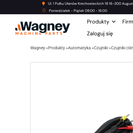
Ul. 1 Pułku Ułanów Krechowieckich 18 16-300 Augus
Poniedziałek - Piątek 08:00 - 16:00
Produkty
Fir
Zaloguj się
Wagney
»
Produkty
»
Automatyka
»
Czujniki
»
Czujniki ciś