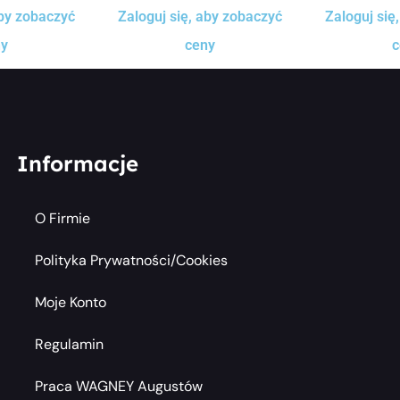
aby zobaczyć
Zaloguj się, aby zobaczyć
Zaloguj się
ny
ceny
c
Informacje
O Firmie
Polityka Prywatności/cookies
Moje Konto
Regulamin
Praca WAGNEY Augustów