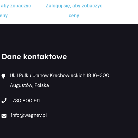
, aby zobaczyć
Zaloguj się, aby zobaczyć
eny
ceny
Dane kontaktowe
Ul. 1 Pułku Ułanów Krechowieckich 18 16-300
Augustów, Polska
730 800 911
info@wagney.pl