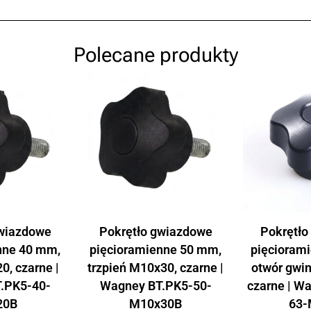
Polecane produkty
gwiazdowe
Pokrętło gwiazdowe
Pokrętło
nne 40 mm,
pięcioramienne 50 mm,
pięcioram
0, czarne |
trzpień M10x30, czarne |
otwór gwi
.PK5-40-
Wagney BT.PK5-50-
czarne | W
20B
M10x30B
63-