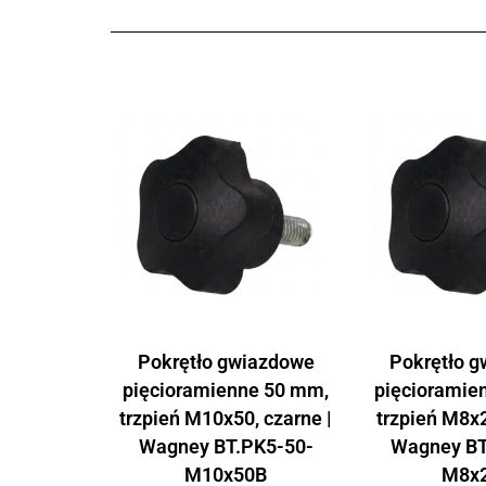
Pokrętło gwiazdowe
Pokrętło 
pięcioramienne 50 mm,
pięcioramie
trzpień M10x50, czarne |
trzpień M8x2
Wagney BT.PK5-50-
Wagney BT
M10x50B
M8x