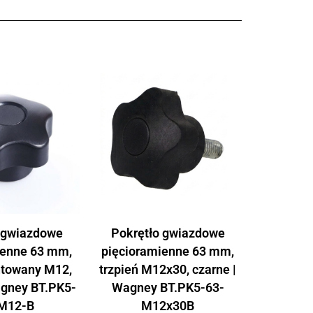
 gwiazdowe
Pokrętło gwiazdowe
ienne 63 mm,
pięcioramienne 63 mm,
ntowany M12,
trzpień M12x30, czarne |
agney BT.PK5-
Wagney BT.PK5-63-
M12-B
M12x30B