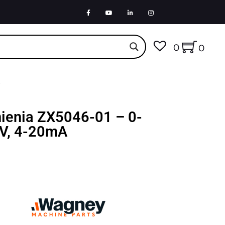
0
0
nienia ZX5046-01 – 0-
6V, 4-20mA