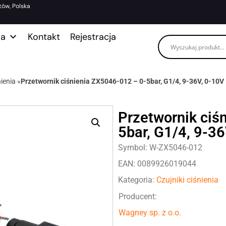
tów, Polska
ma
Kontakt
Rejestracja
nienia
»
Przetwornik ciśnienia ZX5046-012 – 0-5bar, G1/4, 9-36V, 0-10V
Przetwornik ciś
5bar, G1/4, 9-3
Symbol: W-ZX5046-012
EAN: 0089926019044
Kategoria:
Czujniki ciśnienia
Producent:
Wagney sp. z o.o.