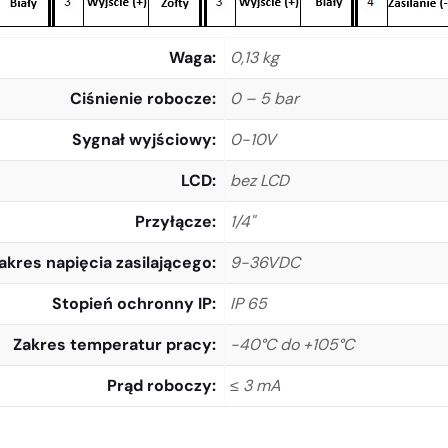
Waga
0,13 kg
Ciśnienie robocze
0 – 5 bar
Sygnał wyjściowy
0-10V
LCD
bez LCD
Przyłącze
1/4"
akres napięcia zasilającego
9-36VDC
Stopień ochronny IP
IP 65
Zakres temperatur pracy
-40°C do +105°C
Prąd roboczy
≤ 3 mA