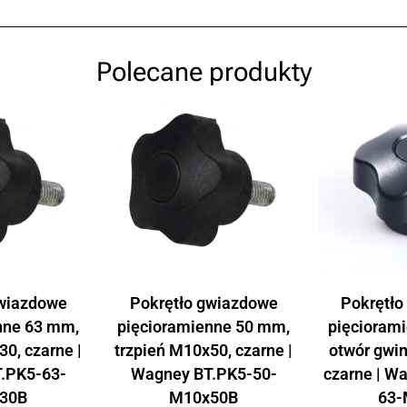
Polecane produkty
gwiazdowe
Pokrętło gwiazdowe
Pokrętło
nne 63 mm,
pięcioramienne 50 mm,
pięcioram
30, czarne |
trzpień M10x50, czarne |
otwór gwi
.PK5-63-
Wagney BT.PK5-50-
czarne | W
30B
M10x50B
63-