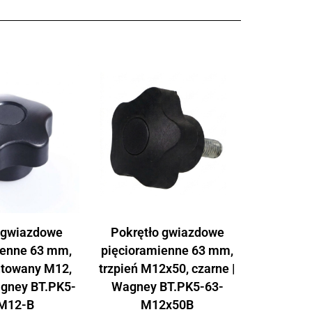
 gwiazdowe
Pokrętło gwiazdowe
ienne 63 mm,
pięcioramienne 63 mm,
ntowany M12,
trzpień M12x50, czarne |
agney BT.PK5-
Wagney BT.PK5-63-
M12-B
M12x50B