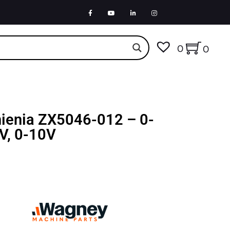
0
0
nienia ZX5046-012 – 0-
6V, 0-10V