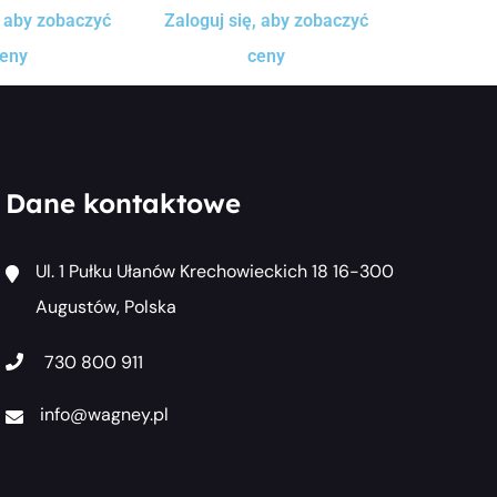
, aby zobaczyć
Zaloguj się, aby zobaczyć
eny
ceny
Dane kontaktowe
Ul. 1 Pułku Ułanów Krechowieckich 18 16-300
Augustów, Polska
730 800 911
info@wagney.pl