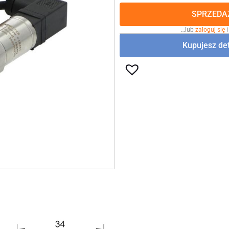
SPRZEDAŻ
…lub
zaloguj się
i
Kupujesz det