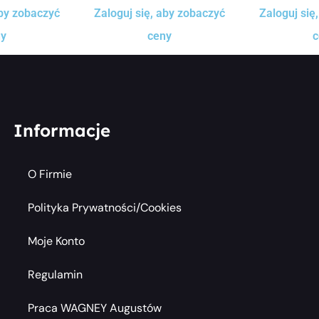
aby zobaczyć
Zaloguj się, aby zobaczyć
Zaloguj się
ny
ceny
c
Informacje
O Firmie
Polityka Prywatności/cookies
Moje Konto
Regulamin
Praca WAGNEY Augustów