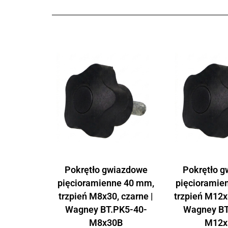
Pokrętło gwiazdowe
Pokrętło 
pięcioramienne 40 mm,
pięcioramie
trzpień M8x30, czarne |
trzpień M12x
Wagney BT.PK5-40-
Wagney BT
M8x30B
M12x