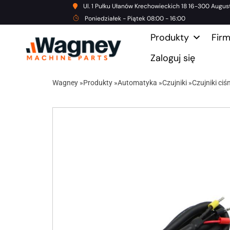
Ul. 1 Pułku Ułanów Krechowieckich 18 16-300 Augus
Poniedziałek - Piątek 08:00 - 16:00
Produkty
Fir
Zaloguj się
Wagney
»
Produkty
»
Automatyka
»
Czujniki
»
Czujniki ciś