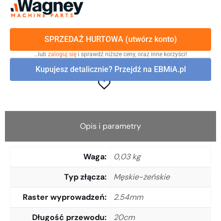
SPRZEDAŻ HURTOWA (utwórz konto)
…lub
zaloguj się
i sprawdź niższe ceny, oraz inne korzyści!
Kupujesz detalicznie? Przejdź na EBMiA.pl
Opis i parametry
Waga
0,03 kg
Typ złącza
Męskie-żeńskie
Raster wyprowadzeń
2.54mm
Długość przewodu
20cm