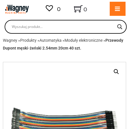
0
0
Wagney
»
Produkty
»
Automatyka
»
Moduły elektroniczne
»
Przewody
Dupont męski-żeński 2.54mm 20cm 40 szt.