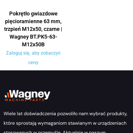
Pokrętło gwiazdowe
pięcioramienne 63 mm,
trzpień M12x50, czarne |
Wagney BT.PK5-63-
M12x50B
Zaloguj się, aby zobaczyć
ceny
Wiele lat doświadczenia pozwoliło nam wybrać produkty,
które sprostają wymaganiom stawianym w urządzeniach
stosowanych w przemyśle. Aktualnie w naszym