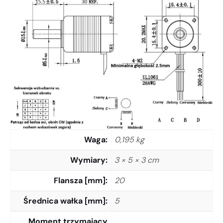
Waga
0,195 kg
Wymiary
3 × 5 × 3 cm
Flansza [mm]
20
Średnica wałka [mm]
5
Moment trzymający