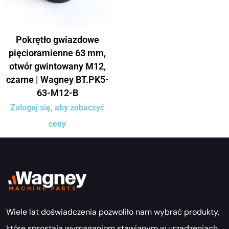
Pokrętło gwiazdowe
pięcioramienne 63 mm,
otwór gwintowany M12,
czarne | Wagney BT.PK5-
63-M12-B
Zaloguj się, aby zobaczyć
ceny
Wiele lat doświadczenia pozwoliło nam wybrać produkty,
które sprostają wymaganiom stawianym w urządzeniach