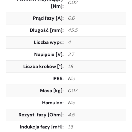
0.02
[Nm]
Prąd fazy [A]
0.6
Długość [mm]
45.5
Liczba wypr.
4
Napięcie [V]
2.7
Liczba kroków [°]
1.8
IP65
Nie
Masa [kg]
0.07
Hamulec
Nie
Rezyst. fazy [Ohm]
4.5
Indukcja fazy [mH]
1.6