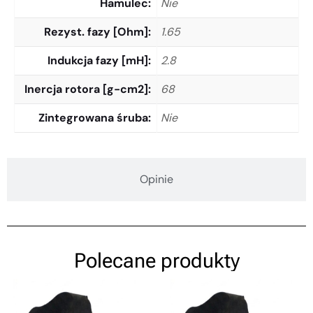
Hamulec
Nie
Rezyst. fazy [Ohm]
1.65
Indukcja fazy [mH]
2.8
Inercja rotora [g-cm2]
68
Zintegrowana śruba
Nie
Opinie
Polecane produkty