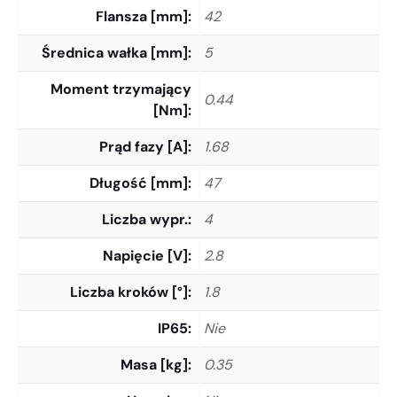
Flansza [mm]
42
Średnica wałka [mm]
5
Moment trzymający
0.44
[Nm]
Prąd fazy [A]
1.68
Długość [mm]
47
Liczba wypr.
4
Napięcie [V]
2.8
Liczba kroków [°]
1.8
IP65
Nie
Masa [kg]
0.35