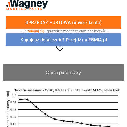
SPRZEDAŻ HURTOWA (utwórz konto)
…lub
zaloguj się
i sprawdź niższe ceny, oraz inne korzyści!
Kupujesz detalicznie? Przejdź na EBMiA.pl
Opis i parametry