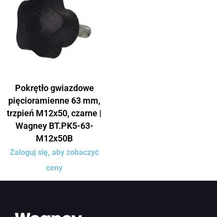
Pokrętło gwiazdowe
pięcioramienne 63 mm,
trzpień M12x50, czarne |
Wagney BT.PK5-63-
M12x50B
Zaloguj się, aby zobaczyć
ceny