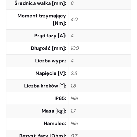
Średnica wałka [mm]
8
Moment trzymający
4.0
[Nm]
Prąd fazy [A]
4
Długość [mm]
100
Liczba wypr.
4
Napięcie [V]
2.8
Liczba kroków [°]
1.8
IP65
Nie
Masa [kg]
1.7
Hamulec
Nie
Rezyst. fazy [Ohm]
0.7