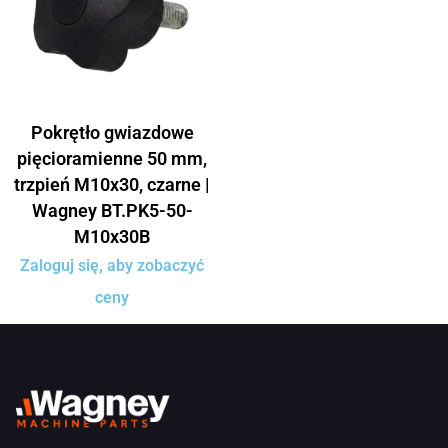
Pokrętło gwiazdowe
pięcioramienne 50 mm,
trzpień M10x30, czarne |
Wagney BT.PK5-50-
M10x30B
Zaloguj się, aby zobaczyć
ceny