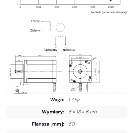
Waga
1,7 kg
Wymiary
6 × 13 × 6 cm
Flansza [mm]
60