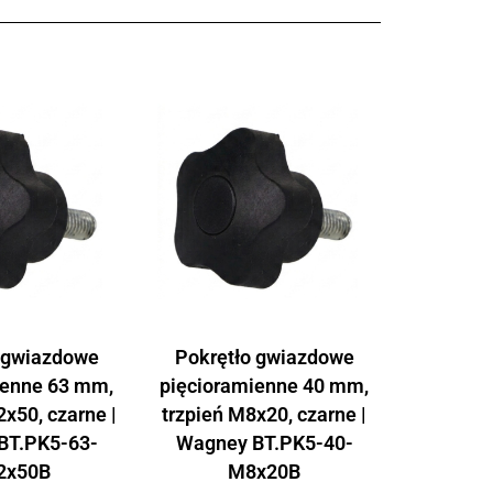
 gwiazdowe
Pokrętło gwiazdowe
ienne 63 mm,
pięcioramienne 40 mm,
x50, czarne |
trzpień M8x20, czarne |
BT.PK5-63-
Wagney BT.PK5-40-
2x50B
M8x20B