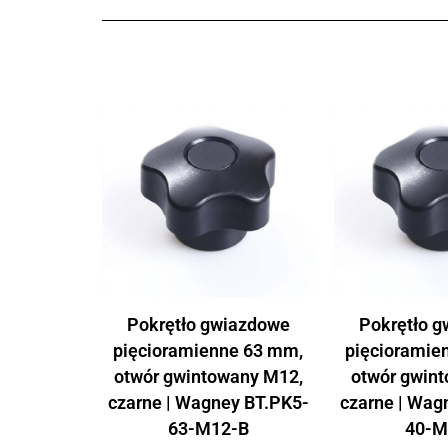
Pokrętło gwiazdowe
Pokrętło 
pięcioramienne 63 mm,
pięcioramie
otwór gwintowany M12,
otwór gwin
czarne | Wagney BT.PK5-
czarne | Wag
63-M12-B
40-M