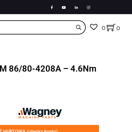
0
0
 SM 86/80-4208A – 4.6Nm
 HURTOWA (utwórz konto)