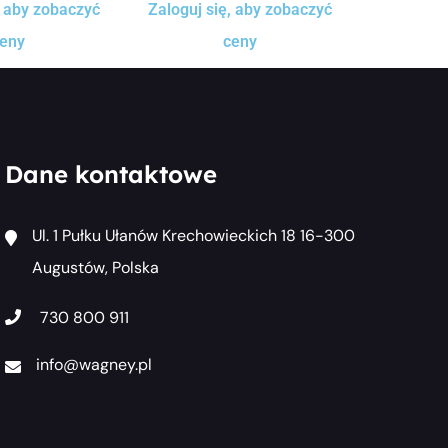
, aby zobaczyć
Zaloguj się, aby zobaczyć
eny
ceny
Dane kontaktowe
Ul. 1 Pułku Ułanów Krechowieckich 18 16-300
Augustów, Polska
730 800 911
info@wagney.pl