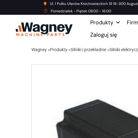
Ul. 1 Pułku Ułanów Krechowieckich 18 16-300 Augus
Poniedziałek - Piątek 08:00 - 16:00
Produkty
Fir
Zaloguj się
Wagney
»
Produkty
»
Silniki i przekładnie
»
Silniki elektryc