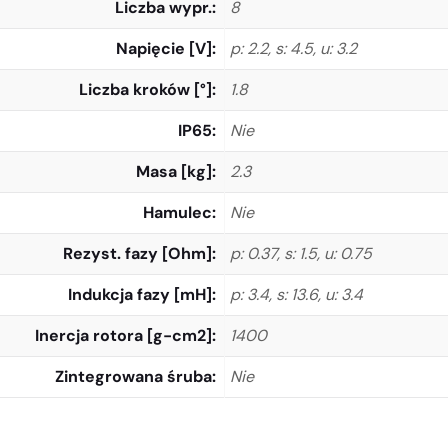
Liczba wypr.
8
Napięcie [V]
p: 2.2, s: 4.5, u: 3.2
Liczba kroków [°]
1.8
IP65
Nie
Masa [kg]
2.3
Hamulec
Nie
Rezyst. fazy [Ohm]
p: 0.37, s: 1.5, u: 0.75
Indukcja fazy [mH]
p: 3.4, s: 13.6, u: 3.4
Inercja rotora [g-cm2]
1400
Zintegrowana śruba
Nie