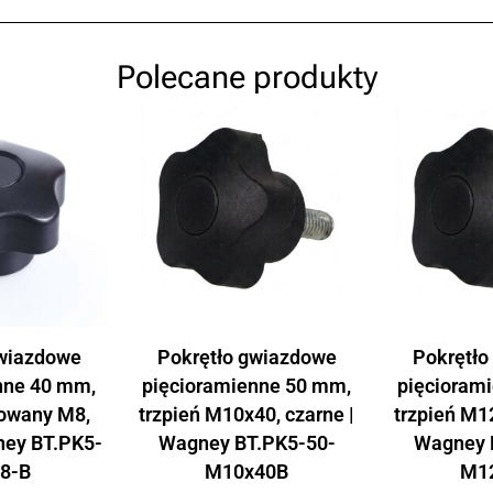
Polecane produkty
gwiazdowe
Pokrętło gwiazdowe
Pokrętło
nne 40 mm,
pięcioramienne 50 mm,
pięcioram
towany M8,
trzpień M10x40, czarne |
trzpień M12
ney BT.PK5-
Wagney BT.PK5-50-
Wagney 
8-B
M10x40B
M1