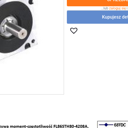
…lub
zaloguj się
i
Kupujesz det