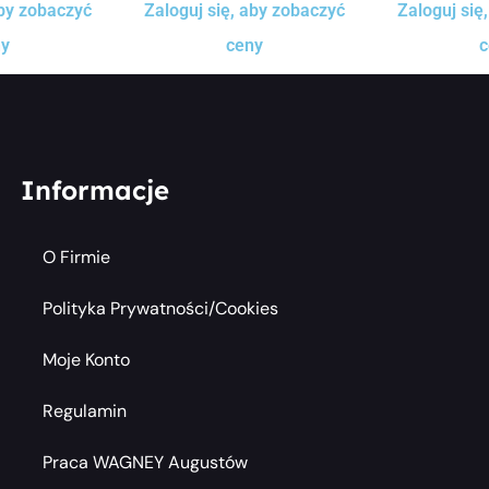
aby zobaczyć
Zaloguj się, aby zobaczyć
Zaloguj się
ny
ceny
c
Informacje
O Firmie
Polityka Prywatności/cookies
Moje Konto
Regulamin
Praca WAGNEY Augustów