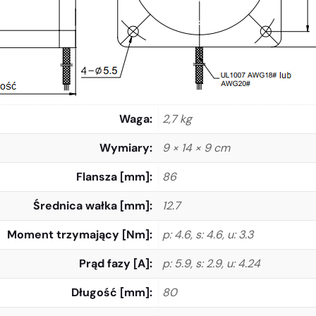
Waga
2,7 kg
Wymiary
9 × 14 × 9 cm
Flansza [mm]
86
Średnica wałka [mm]
12.7
Moment trzymający [Nm]
p: 4.6, s: 4.6, u: 3.3
Prąd fazy [A]
p: 5.9, s: 2.9, u: 4.24
Długość [mm]
80