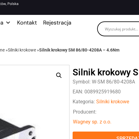
tów, Polska
ma
Kontakt
Rejestracja
zne
»
Silniki krokowe
»
Silnik krokowy SM 86/80-4208A – 4.6Nm
Silnik krokowy
Symbol: W-SM 86/80-4208A
EAN: 0089925919680
Kategoria:
Silniki krokowe
Producent:
Wagney sp. z o.o.
SPRZEDAŻ