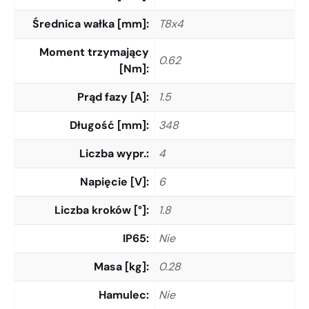
Średnica wałka [mm]
T8x4
Moment trzymający
0.62
[Nm]
Prąd fazy [A]
1.5
Długość [mm]
348
Liczba wypr.
4
Napięcie [V]
6
Liczba kroków [°]
1.8
IP65
Nie
Masa [kg]
0.28
Hamulec
Nie