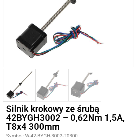
Silnik krokowy ze śrubą
42BYGH3002 – 0,62Nm 1,5A,
T8x4 300mm
Symbol: W-42-BYGH-3002-T0300