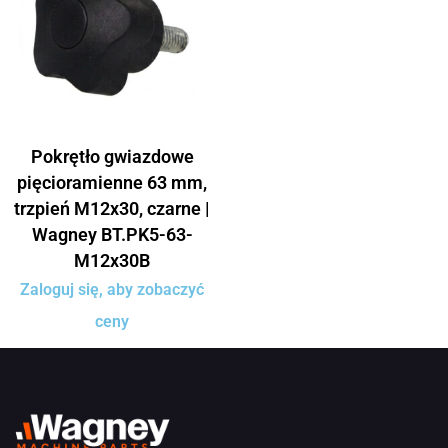
Pokrętło gwiazdowe
pięcioramienne 63 mm,
trzpień M12x30, czarne |
Wagney BT.PK5-63-
M12x30B
Zaloguj się, aby zobaczyć
ceny