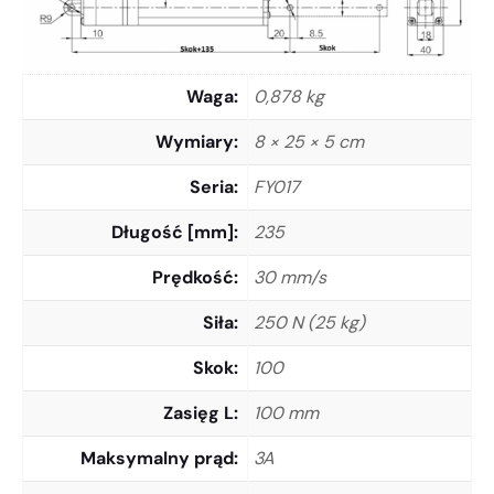
Waga
0,878 kg
Wymiary
8 × 25 × 5 cm
Seria
FY017
Długość [mm]
235
Prędkość
30 mm/s
Siła
250 N (25 kg)
Skok
100
Zasięg L
100 mm
Maksymalny prąd
3A