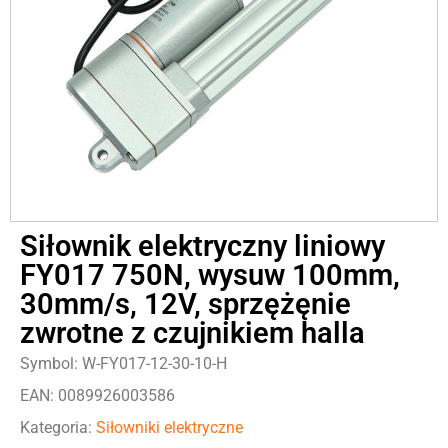
Siłownik elektryczny liniowy
FY017 750N, wysuw 100mm,
30mm/s, 12V, sprzężęnie
zwrotne z czujnikiem halla
Symbol: W-FY017-12-30-10-H
EAN: 0089926003586
Kategoria:
Siłowniki elektryczne