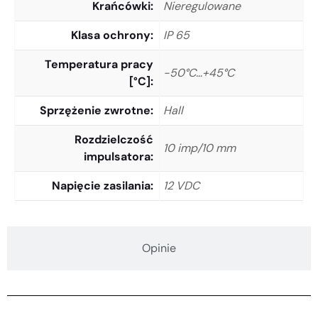
Krańcówki
Nieregulowane
Klasa ochrony
IP 65
Temperatura pracy
-50°C…+45°C
[°C]
Sprzężenie zwrotne
Hall
Rozdzielczość
10 imp/10 mm
impulsatora
Napięcie zasilania
12 VDC
Opinie