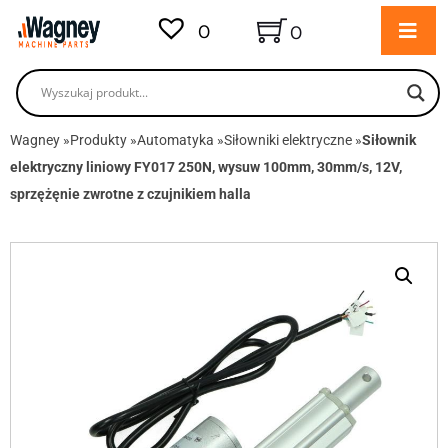
0
0
Wagney
»
Produkty
»
Automatyka
»
Siłowniki elektryczne
»
Siłownik
elektryczny liniowy FY017 250N, wysuw 100mm, 30mm/s, 12V,
sprzężęnie zwrotne z czujnikiem halla