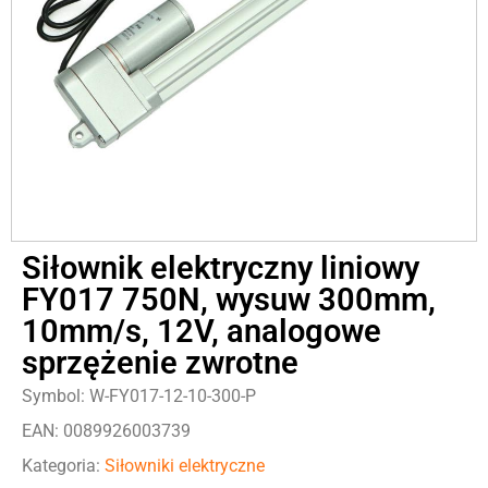
Siłownik elektryczny liniowy
FY017 750N, wysuw 300mm,
10mm/s, 12V, analogowe
sprzężenie zwrotne
Symbol: W-FY017-12-10-300-P
EAN: 0089926003739
Kategoria:
Siłowniki elektryczne