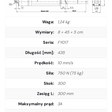
Waga
1,24 kg
Wymiary
8 × 45 × 5 cm
Seria
FY017
Długość [mm]
435
Prędkość
10 mm/s
Siła
750 N (75 kg)
Skok
300
Zasięg L
300 mm
Maksymalny prąd
3A