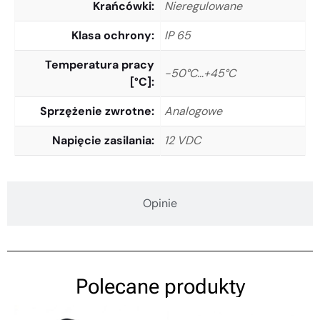
Krańcówki
Nieregulowane
Klasa ochrony
IP 65
Temperatura pracy
-50°C…+45°C
[°C]
Sprzężenie zwrotne
Analogowe
Napięcie zasilania
12 VDC
Opinie
Polecane produkty