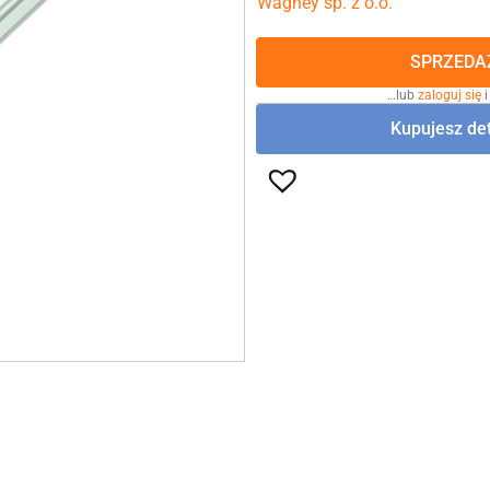
Wagney sp. z o.o.
SPRZEDAŻ
…lub
zaloguj się
i
Kupujesz det