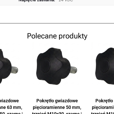
Polecane produkty
gwiazdowe
Pokrętło gwiazdowe
Pokrętło
nne 63 mm,
pięcioramienne 50 mm,
pięcioram
50, czarne |
trzpień M10x30, czarne |
trzpień M10