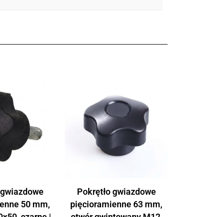
 gwiazdowe
Pokrętło gwiazdowe
ienne 50 mm,
pięcioramienne 63 mm,
x50, czarne |
otwór gwintowany M12,