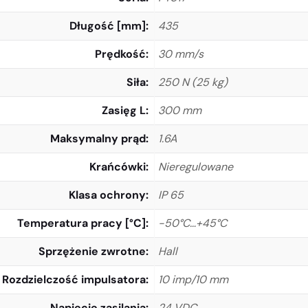
Długość [mm]
435
Prędkość
30 mm/s
Siła
250 N (25 kg)
Zasięg L
300 mm
Maksymalny prąd
1.6A
Krańcówki
Nieregulowane
Klasa ochrony
IP 65
Temperatura pracy [°C]
-50°C…+45°C
Sprzężenie zwrotne
Hall
Rozdzielczość impulsatora
10 imp/10 mm
Napięcie zasilania
24 VDC