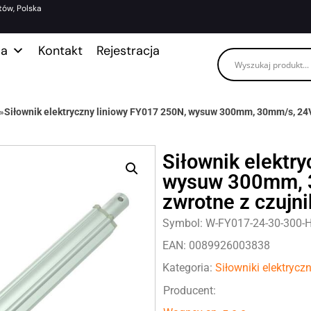
tów, Polska
ma
Kontakt
Rejestracja
»
Siłownik elektryczny liniowy FY017 250N, wysuw 300mm, 30mm/s, 24V,
Siłownik elektr
wysuw 300mm, 3
zwrotne z czujni
Symbol: W-FY017-24-30-300-
EAN: 0089926003838
Kategoria:
Siłowniki elektrycz
Producent: