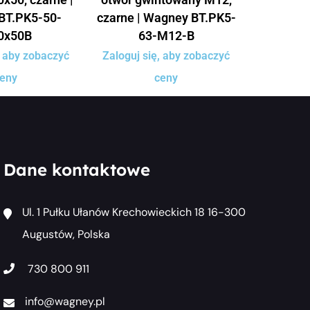
BT.PK5-50-
czarne | Wagney BT.PK5-
0x50B
63-M12-B
, aby zobaczyć
Zaloguj się, aby zobaczyć
eny
ceny
Dane kontaktowe
Ul. 1 Pułku Ułanów Krechowieckich 18 16-300
Augustów, Polska
730 800 911
info@wagney.pl