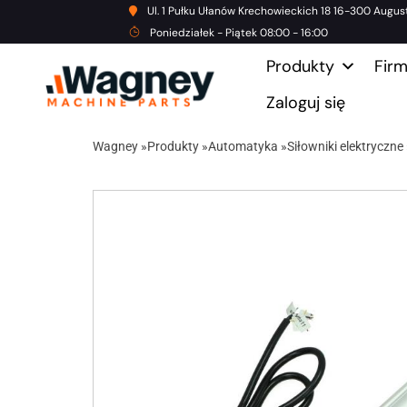
Ul. 1 Pułku Ułanów Krechowieckich 18 16-300 Augus
Poniedziałek - Piątek 08:00 - 16:00
Produkty
Fir
Zaloguj się
Wagney
»
Produkty
»
Automatyka
»
Siłowniki elektryczne