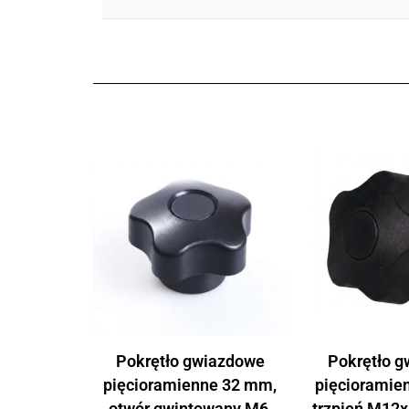
Pokrętło gwiazdowe
Pokrętło 
pięcioramienne 32 mm,
pięcioramie
otwór gwintowany M6,
trzpień M12x