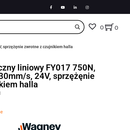
0
0
 sprzężęnie zwrotne z czujnikiem halla
yczny liniowy FY017 750N,
0mm/s, 24V, sprzężęnie
kiem halla
H
ne