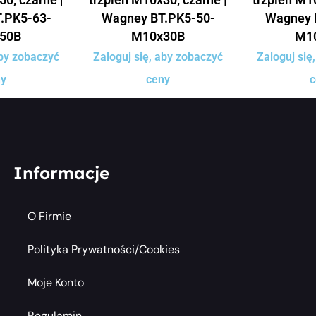
.PK5-63-
Wagney BT.PK5-50-
Wagney 
50B
M10x30B
M1
aby zobaczyć
Zaloguj się, aby zobaczyć
Zaloguj się
ny
ceny
c
Informacje
O Firmie
Polityka Prywatności/cookies
Moje Konto
Regulamin