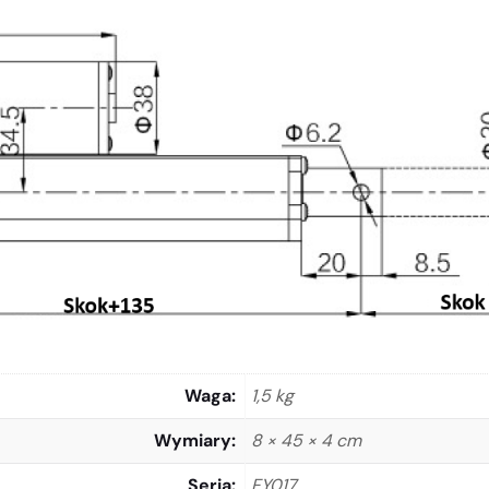
Waga
1,5 kg
Wymiary
8 × 45 × 4 cm
Seria
FY017