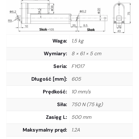
Waga
1,5 kg
Wymiary
8 × 61 × 5 cm
Seria
FY017
Długość [mm]
605
Prędkość
10 mm/s
Siła
750 N (75 kg)
Zasięg L
500 mm
Maksymalny prąd
1.2A