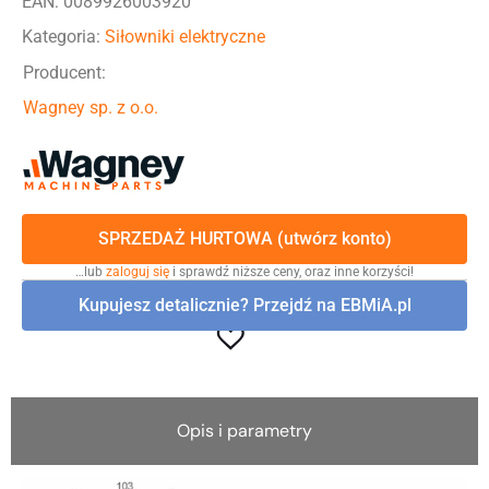
EAN: 0089926003920
Kategoria:
Siłowniki elektryczne
Producent:
Wagney sp. z o.o.
SPRZEDAŻ HURTOWA (utwórz konto)
…lub
zaloguj się
i sprawdź niższe ceny, oraz inne korzyści!
Kupujesz detalicznie? Przejdź na EBMiA.pl
Opis i parametry