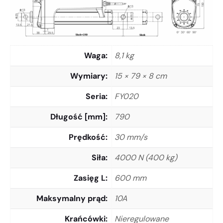
Waga
8,1 kg
Wymiary
15 × 79 × 8 cm
Seria
FY020
Długość [mm]
790
Prędkość
30 mm/s
Siła
4000 N (400 kg)
Zasięg L
600 mm
Maksymalny prąd
10A
Krańcówki
Nieregulowane