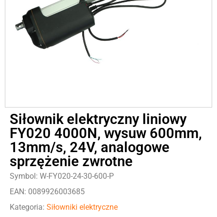
Siłownik elektryczny liniowy
FY020 4000N, wysuw 600mm,
13mm/s, 24V, analogowe
sprzężenie zwrotne
Symbol: W-FY020-24-30-600-P
EAN: 0089926003685
Kategoria:
Siłowniki elektryczne