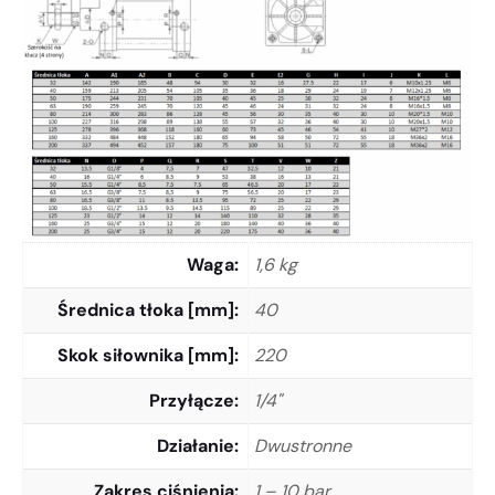
Waga
1,6 kg
Średnica tłoka [mm]
40
Skok siłownika [mm]
220
Przyłącze
1/4"
Działanie
Dwustronne
Zakres ciśnienia
1 – 10 bar