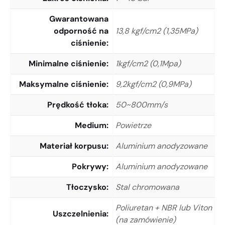
Gwarantowana
odporność na
13,8 kgf/cm2 (1,35MPa)
ciśnienie
Minimalne ciśnienie
1kgf/cm2 (0,1Mpa)
Maksymalne ciśnienie
9,2kgf/cm2 (0,9MPa)
Prędkość tłoka
50~800mm/s
Medium
Powietrze
Materiał korpusu
Aluminium anodyzowane
Pokrywy
Aluminium anodyzowane
Tłoczysko
Stal chromowana
Poliuretan + NBR lub Viton
Uszczelnienia
(na zamówienie)