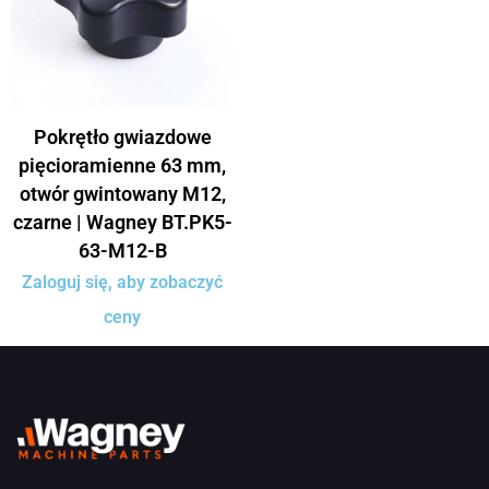
Pokrętło gwiazdowe
pięcioramienne 63 mm,
otwór gwintowany M12,
czarne | Wagney BT.PK5-
63-M12-B
Zaloguj się, aby zobaczyć
ceny